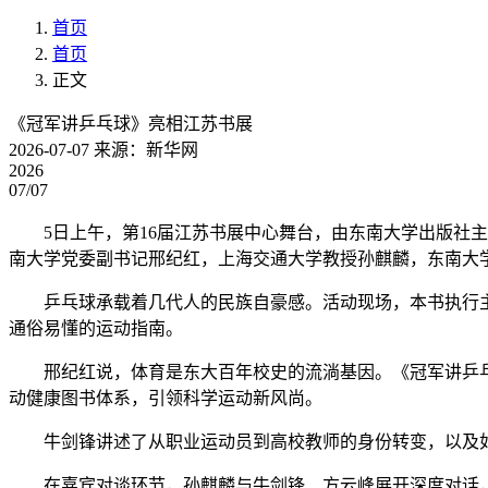
首页
首页
正文
《冠军讲乒乓球》亮相江苏书展
2026-07-07
来源：新华网
2026
07/07
5日上午，第16届江苏书展中心舞台，由东南大学出版社主
南大学党委副书记邢纪红，上海交通大学教授孙麒麟，东南大学
乒乓球承载着几代人的民族自豪感。活动现场，本书执行主编
通俗易懂的运动指南。
邢纪红说，体育是东大百年校史的流淌基因。《冠军讲乒乓球
动健康图书体系，引领科学运动新风尚。
牛剑锋讲述了从职业运动员到高校教师的身份转变，以及如何
在嘉宾对谈环节，孙麒麟与牛剑锋、方云峰展开深度对话，围绕