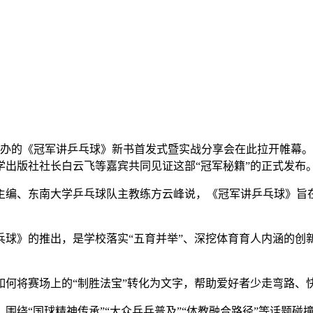
办的《冠军讲乒乓球》新书首发式暨实战分享会在此拉开帷幕。
出版社社长白云飞等嘉宾共同见证这部“冠军秘籍”的正式发布
、东南大学乒乓球队主教练方云峰说，《冠军讲乒乓球》旨在
》的推出，是学校落实“五育并举”、深挖体育育人内涵的创
将赛场上的“制胜法宝”转化为文字，帮助爱好者少走弯路、
“国球精神传承”“大众乒乓普及”“体教融合路径”等话题碰