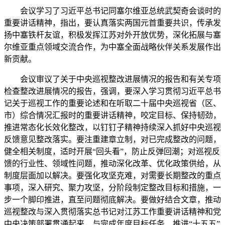
会议学习了习近平总书记同塞尔维亚总统武契奇会谈时的
重要讲话精神，指出，要认真落实两国元首重要共识，传承发
扬中塞铁杆友谊，积极发挥江苏对外开放优势，深化拓展与塞
尔维亚重点领域交流合作，为中塞全面战略伙伴关系发展作出
新贡献。
会议审议了关于中央巡视整改进展情况的报告和有关专项
检查整改进展情况的报告，强调，要深入学习贯彻习近平总书
记关于巡视工作的重要论述和在听取二十届中央巡视省（区、
市）综合情况汇报时的重要讲话精神，咬定目标、保持韧劲，
推进常态化长效化整改，以钉钉子精神持续深入抓好中央巡视
反馈意见整改落实。要注重建章立制，对已完成整改的问题，
健全相关制度，适时开展“回头看”，防止反弹回潮；对巡视反
馈的行业性、领域性问题，推动深化改革、优化政策供给，从
制度层面加以解决。要强化攻坚克难，对需要长期整改的重点
事项，深入研究、聚力攻坚，分阶段制定整改目标和措施，一
步一个脚印推进，直至问题彻底解决。要做好结合文章，推动
巡视整改与深入贯彻落实总书记对江苏工作重要讲话精神和党
中央决策部署贯通起来，与完成年度目标任务、推进“十五五”