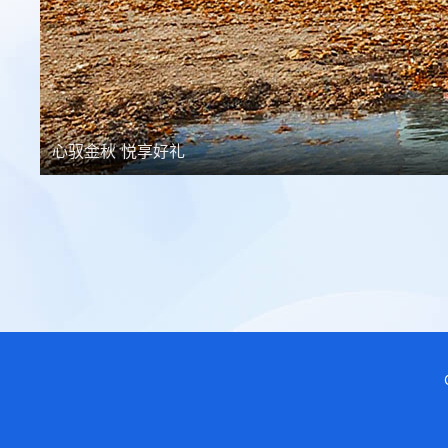
心驭金秋 悦享好礼