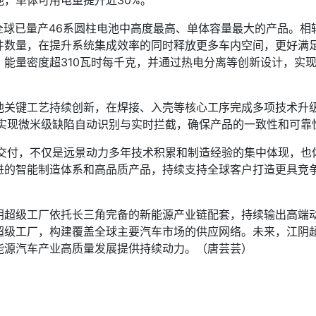
电池，单体可用电量提升近30%。
已量产46系圆柱电池中高度最高、单体容量最大的产品。相较行业
数量，在提升系统集成效率的同时释放更多车内空间，更好满足
能量密度超310瓦时每千克，并通过热电分离等创新设计，实
键工艺持续创新，在焊接、入壳等核心工序完成多项技术升级
术，可实现微米级缺陷自动识别与实时拦截，确保产品的一致性和可
球交付，不仅是远景动力多年技术积累和制造经验的集中体现，也
的智能制造体系和高品质产品，持续支持全球客户打造更具竞争
级工厂依托长三角完备的新能源产业链配套，持续输出高端动
超级工厂，构建覆盖全球主要汽车市场的供应网络。未来，江阴
能源汽车产业高质量发展提供持续动力。（唐芸芸）