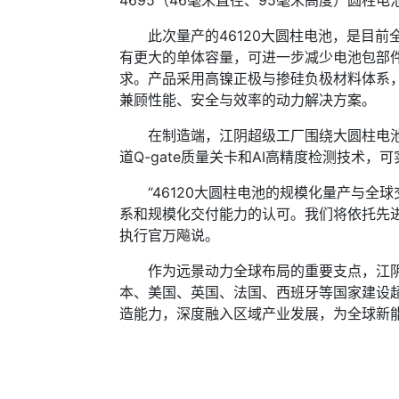
4695（46毫米直径、95毫米高度）圆柱
此次量产的46120大圆柱电池，是目前全球
有更大的单体容量，可进一步减少电池包部件
求。产品采用高镍正极与掺硅负极材料体系，
兼顾性能、安全与效率的动力解决方案。
在制造端，江阴超级工厂围绕大圆柱电池关
道Q-gate质量关卡和AI高精度检测技
“46120大圆柱电池的规模化量产与全
系和规模化交付能力的认可。我们将依托先进
执行官万飚说。
作为远景动力全球布局的重要支点，江阴超
本、美国、英国、法国、西班牙等国家建设
造能力，深度融入区域产业发展，为全球新