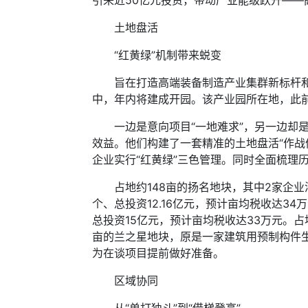
引来近50亿元投资，带动产业能级跃升—
土地盘活
“红黄绿”机制带来蜕变
旨在打造高端装备制造产业集群新标杆和宜
中，年内将建成开园。该产业园所在地，此
一边是意向项目“一地难求”，另一边却是
效益。他们构建了一套精准的土地盘活“作
企业实行“红黄绿”三色管理。同时全面梳理
占地约148亩的扬名地块，其中2家企业
个、总投资12.16亿元，预计亩均税收达3
总投资15亿元，预计亩均税收达33万元。
亩的兰之星地块，原是一家建筑用预制构件生
为在谈项目提前做好准备。
区域协同