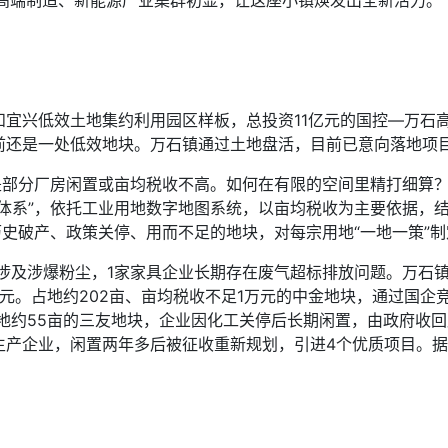
—高端制造、新能源产业集群初显，让这座小镇焕发出全新活力。
兴低效土地集约利用园区样板，总投资11亿元的国控—万石高
前还是一处低效地块。万石镇通过土地盘活，目前已意向落地项目
部分厂房闲置或亩均税收不高。如何在有限的空间里精打细算？
战体系”，依托工业用地数字地图系统，以亩均税收为主要依据，
历史破产、政策关停、用而不足的地块，对每宗用地“一地一策”
涉及涉爆粉尘，1家家具企业长期存在废气超标排放问题。万石镇
4万元。占地约202亩、亩均税收不足1万元的中金地块，通过国
占地约55亩的三友地块，企业因化工关停后长期闲置，由政府收回
产企业，闲置两年多后被征收重新规划，引进4个优质项目。据