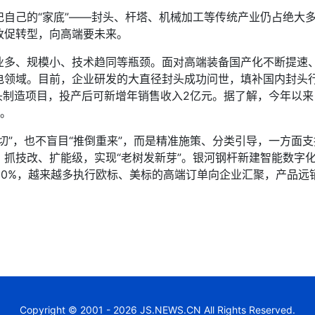
己的“家底”——封头、杆塔、机械加工等传统产业仍占绝大多
改促转型，向高端要未来。
、规模小、技术趋同等瓶颈。面对高端装备国产化不断提速、
电领域。目前，企业研发的大直径封头成功问世，填补国内封头
封头制造项目，投产后可新增年销售收入2亿元。据了解，今年以来
级。
”，也不盲目“推倒重来”，而是精准施策、分类引导，一方面
，抓技改、扩能级，实现“老树发新芽”。银河钢杆新建智能数字
20%，越来越多执行欧标、美标的高端订单向企业汇聚，产品远
Copyright © 2001 - 2026 JS.NEWS.CN All Rights Reserved.