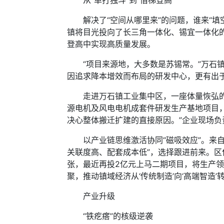
从“单打独斗”到“借梯登高”
解决了“空间从哪里来”的问题，谁来“填空
镇将目光投向了长三角一体化、锡宜一体化
登高中实现高质量发展。
“项目来源地，大多数是苏锡常。”万石镇
因追求降本增效而布局的研发中心，更有出
走进万石镇工业集中区，一座体量恢弘的全
源电机及风电电机成套件研发生产基地项目
决心整体搬迁扩建的直接原因。”企业现场负
以产业链思维激活协同“磁吸效应”。来自
关联度高、配套成本低”，选择跟进前来。
张，最近再投2亿元上马二期项目，将生产
聚，推动镇域经济从‘传统制造’向‘高端智造
产业升级
“铁疙瘩”的核级逆袭