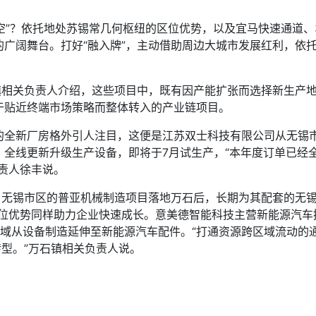
”？依托地处苏锡常几何枢纽的区位优势，以及宜马快速通道、
的广阔舞台。打好“融入牌”，主动借助周边大城市发展红利，依
相关负责人介绍，这些项目中，既有因产能扩张而选择新生产地
于贴近终端市场策略而整体转入的产业链项目。
新厂房格外引人注目，这便是江苏双士科技有限公司从无锡市
，全线更新升级生产设备，即将于7月试生产，“本年度订单已经
责人徐丰说。
无锡市区的普亚机械制造项目落地万石后，长期为其配套的无锡
区位优势同样助力企业快速成长。意美德智能科技主营新能源汽车
领域从设备制造延伸至新能源汽车配件。“打通资源跨区域流动的
’转型。”万石镇相关负责人说。