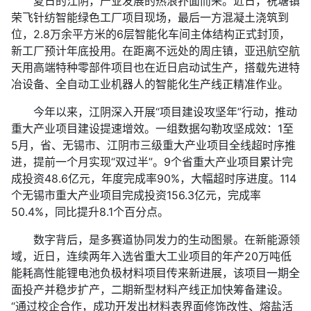
夏日的江阴，产业发展的热浪扑面而来。近日，祝塘镇
荣飞针纺智能绿色工厂项目现场，最后一方混凝土浇筑到
位，2.8万余平方米的6层智能化车间主体结构正式封顶，
新工厂预计年底投用。在距离不远处的周庄镇，亚迅航空航
天用高端特种零部件项目也在近日启动试生产，搭载先进特
冶设备、全自动工业机器人的智能化生产线正精准作业。
今年以来，江阴深入开展“项目建设攻坚年”行动，推动
重大产业项目建设提速增效。一组数据勾勒攻坚成效：1至
5月，省、无锡市、江阴市三级重大产业项目全线超时序推
进，提前一个月实现“双过半”。9个省重大产业项目累计完
成投资48.6亿元，年度完成率90%，大幅超时序进度。114
个无锡市重大产业项目完成投资156.3亿元，完成率
50.4%，同比提升8.1个百分点。
数字背后，是多赛道协同发力的生动图景。在新能源领
域，近日，连续两年入选省重大工业项目的年产20万吨低
能耗高性能锂电池负极材料项目传来新进展，该项目一期全
面投产并稳步扩产，二期新型材料产线正加快筹备建设。
“通过校企合作，成功开发出材料表界面修饰改性、熔盐活