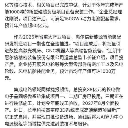
化等核心技术，相关项目已完成中试，计划于今年完成年产
能1000吨的新型硅碳负极项目设备安装工作。”企业总经理
沈刚说，项目达产后，可满足150GWh动力电池配套需求，
预计年产值超50亿元。
作为2026年省重大产业项目，惠尔信新能源智能装配
研发制造项目一期也在全速推进。“项目建成后，将批量引
进数控高激光机床、CNC机器人等高端智能设备。”江阴市
惠尔信精密装备股份有限公司运营总监韦长征介绍，项目投
产后，企业将开展风电轮毂等大型零部件精密加工以及风电
轮毂、风电机舱装配业务，预计亩均年产值可达1000万
元。
集成电路领域同样捷报频传。总投资38亿元的长电微
电子晶圆级微系统集成项目一、二期厂房已投用，三期正在
进行装修施工，计划今年底竣工验收，2027年8月全面投
产。近日，长电科技高密度3D系统集成高端制造项目新厂
房正式启用，并实现首批设备进场，通线后将为AI算力中心
电源模组等领域提供先进封装技术与服务。