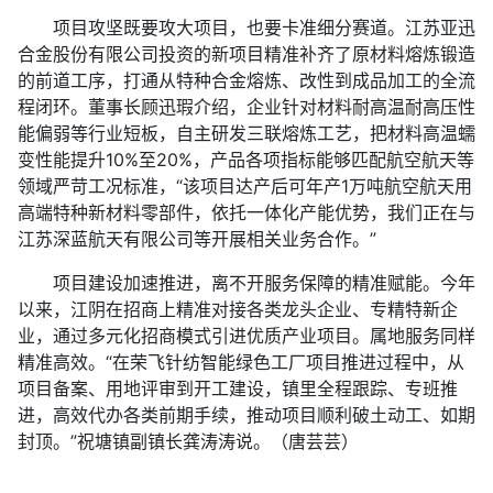
项目攻坚既要攻大项目，也要卡准细分赛道。江苏亚迅
合金股份有限公司投资的新项目精准补齐了原材料熔炼锻造
的前道工序，打通从特种合金熔炼、改性到成品加工的全流
程闭环。董事长顾迅瑕介绍，企业针对材料耐高温耐高压性
能偏弱等行业短板，自主研发三联熔炼工艺，把材料高温蠕
变性能提升10%至20%，产品各项指标能够匹配航空航天等
领域严苛工况标准，“该项目达产后可年产1万吨航空航天用
高端特种新材料零部件，依托一体化产能优势，我们正在与
江苏深蓝航天有限公司等开展相关业务合作。”
项目建设加速推进，离不开服务保障的精准赋能。今年
以来，江阴在招商上精准对接各类龙头企业、专精特新企
业，通过多元化招商模式引进优质产业项目。属地服务同样
精准高效。“在荣飞针纺智能绿色工厂项目推进过程中，从
项目备案、用地评审到开工建设，镇里全程跟踪、专班推
进，高效代办各类前期手续，推动项目顺利破土动工、如期
封顶。”祝塘镇副镇长龚涛涛说。（唐芸芸）