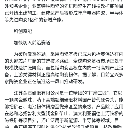
外知名企业；亚盛特种陶瓷的先进陶瓷生产线技改扩能项目
已开始土建施工，建成达产后将形成年产电器陶瓷、半导体
等先进陶瓷1亿件的新增产能。
科创赋能
加快切入前沿赛道
为破解散热难题，‌采用陶瓷基板已成为包括英伟达在内
的头部芯片厂商的首选技术路线‌，全球陶瓷基板市场正处于
规模快速扩张阶段，而包括陶瓷基板在内的一批高端产业设
备，上游关键材料正是高端陶瓷粉体。据了解，目前宜兴多
家陶瓷企业正在瞄准这一风口推动研发。
江苏金石研磨有限公司是一位精细的“打磨工匠”，它以
一颗陶瓷微珠，啃下高端超细研磨材料国产替代硬骨头，能
够把矿石、电池粉体研磨至微米甚至纳米级。产品除了应用
在必和必拓智利大型铜金矿矿山、澳大利亚福德士河铁桥的
磁铁矿等项目外，还广泛用于新能源、半导体等领域。目
前，金石研磨正同时推进3个技术改造升级项目，技改后陶