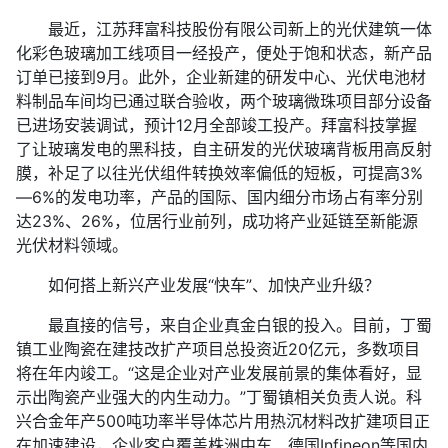
最近，江苏拜富科技股份有限公司新上的光伏建筑一体
化彩色玻璃加工线项目一经投产，便处于饱和状态，新产品
订单已接到9月。此外，企业新建的研发中心、光伏电池材
料制品车间均已通过联合验收，两个玻璃微珠项目部分设备
已进场安装调试，预计12月全部竣工投产。拜富科技掌握
了让玻璃发电的黑科技，自主研发的光伏玻璃背板用高反射
膜，补足了以往光伏组件转换效率偏低的短板，可提高3%
—6%的发电功率，产品的国际、国内细分市场占有率分别
达23%、26%，位居行业前列，成功将产业延链至新能源
光伏材料领域。
如何搭上新兴产业发展“快车”、加快产业升级？
最直接的信号，来自企业真金白银的投入。目前，丁蜀
镇工业陶瓷在建技改扩产项目总投资近20亿元，多数项目
将在年内竣工。“这是企业对产业发展前景的集体看好，显
示出陶瓷产业强大的内生动力。”丁蜀镇相关负责人说。科
兴合金年产500吨功率半导体芯片用热沉材料改扩建项目正
在加速建设，企业客户覆盖株洲中车、德国Infineon等国内