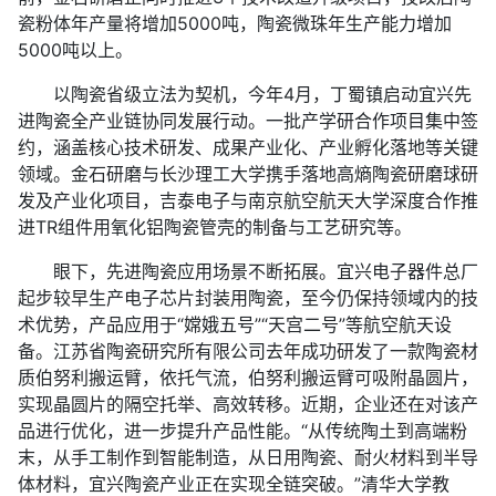
瓷粉体年产量将增加5000吨，陶瓷微珠年生产能力增加
5000吨以上。
以陶瓷省级立法为契机，今年4月，丁蜀镇启动宜兴先
进陶瓷全产业链协同发展行动。一批产学研合作项目集中签
约，涵盖核心技术研发、成果产业化、产业孵化落地等关键
领域。金石研磨与长沙理工大学携手落地高熵陶瓷研磨球研
发及产业化项目，吉泰电子与南京航空航天大学深度合作推
进TR组件用氧化铝陶瓷管壳的制备与工艺研究等。
眼下，先进陶瓷应用场景不断拓展。宜兴电子器件总厂
起步较早生产电子芯片封装用陶瓷，至今仍保持领域内的技
术优势，产品应用于“嫦娥五号”“天宫二号”等航空航天设
备。江苏省陶瓷研究所有限公司去年成功研发了一款陶瓷材
质伯努利搬运臂，依托气流，伯努利搬运臂可吸附晶圆片，
实现晶圆片的隔空托举、高效转移。近期，企业还在对该产
品进行优化，进一步提升产品性能。“从传统陶土到高端粉
末，从手工制作到智能制造，从日用陶瓷、耐火材料到半导
体材料，宜兴陶瓷产业正在实现全链突破。”清华大学教