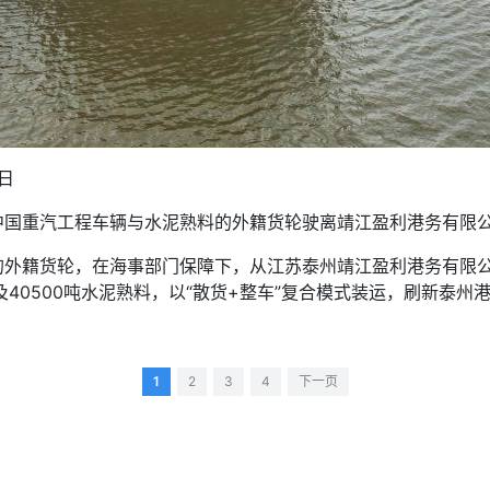
日
中国重汽工程车辆与水泥熟料的外籍货轮驶离靖江盈利港务有限
外籍货轮，在海事部门保障下，从江苏泰州靖江盈利港务有限公
及40500吨水泥熟料，以“散货+整车”复合模式装运，刷新泰
1
2
3
4
下一页