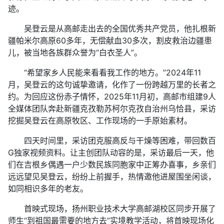
迹。
吴登云是从高邮走出去的全国优秀共产党员，他扎根新
疆帕米尔高原60多年，无偿献血30多次，割皮救治边疆患
儿，被当地各族群众誉为“白衣圣人”。
“希望家乡人民能来看看我工作的地方。”2024年11
月，吴登云的这句诚挚邀请，化作了一份跨越万里的长者之
约。为回应这份赤子情怀，2025年11月初，高邮市组建9人
全媒体团队奔赴新疆克孜勒苏柯尔克孜自治州乌恰县，采访
挖掘吴登云在高原牧区、工作现场的一手原始素材。
四天时间里，采访团克服高反与干燥等困难，带回数百
G独家视频资料。让主创团队动容的是，采访最后一天，他
们在吉根乡偶遇一户少数民族同胞家中正筹办喜事，乡亲们
远远望见吴登云，纷纷上前握手，热情邀他进屋围坐闲谈，
如同相识多年的老友。
首映式现场，扬州职业技术大学高邮湖校区同步开展了
师生“到祖国最需要的地方去”实境教学活动，将首映现场化