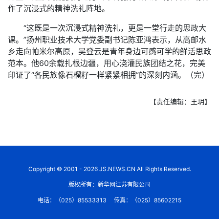
作了沉浸式的精神洗礼阵地。
“这既是一次沉浸式精神洗礼，更是一堂行走的思政大
课。”扬州职业技术大学党委副书记陈亚鸿表示，从高邮水
乡走向帕米尔高原，吴登云是青年身边可感可学的鲜活思政
范本。他60余载扎根边疆，用心浇灌民族团结之花，完美
印证了“各民族像石榴籽一样紧紧相拥”的深刻内涵。（完）
【责任编辑：王玥】
Copyright © 2001 - 2026 JS.NEWS.CN All Rights Reserved.
版权所有：新华网江苏有限公司
电话：（025）85533313
传真：（025）85602215