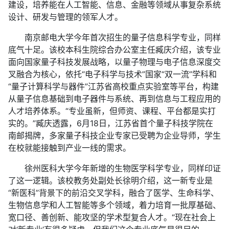
建设，培养能在人工智能、信息、金融等领域从事复杂系统
设计、研发与管理的领军人才。
南京邮电大学今年首次招生的量子信息科学专业，同样
底气十足。该校本科生院综合办公室主任臧庆介绍，该专业
面向国家量子科技发展战略，以量子物理与电子信息深度交
叉融合为核心，依托“电子科学与技术”国家“双一流”学科和
“量子计算科学与器件”江苏省高校重点实验室等平台，构建
从量子信息基础到电子器件与系统、再到信息与工程应用的
人才培养体系。“专业虽新，但师资、课程、平台都是实打
实的。”臧庆透露，6月18日，江苏省首个量子科技学院在
南邮揭牌，多家量子科技企业专家已受聘为企业导师，学生
在校就能接触到产业一线的需求。
徐州医科大学今年新增的生物医学科学专业，同样印证
了这一逻辑。该校教务处副处长徐明介绍，这一新专业是
“新医科”背景下的前沿交叉学科，融合了医学、生命科学、
生物信息学和人工智能等多个领域，着力培育一批厚基础、
宽口径、善创新、能攻坚的学术型复合人才。“现在社会上