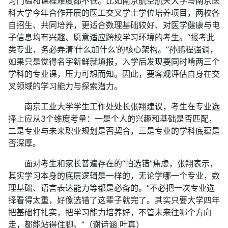
习门槛和课程难度都不低。比如南京航空航天大学与南京医
科大学今年合作开展的医工交叉学士学位培养项目，两校各
自招生、共同培养，更适合数理基础较好、对医学健康与电
子信息均有兴趣、愿意适应跨校学习环境的考生。“报考此
类专业，务必弄清‘什么加什么’的核心架构。”孙鹏程强调，
如果只是觉得名字新鲜就填报，入学后发现要同时啃两三个
学科的专业课，压力可想而知。因此，要客观评估自身在交
叉领域的学习能力与探索潜力。
南京工业大学学生工作处处长张翔建议，考生在专业选
择上应从3个维度考量：一是个人的兴趣和基础是否匹配，
二是专业与未来职业规划是否契合，三是专业的学科底蕴是
否深厚。
面对考生和家长普遍存在的“怕选错”焦虑，张翔表示，
其实学习本身的底层逻辑是一样的，无论学哪一个专业，数
理基础、语言表达能力等都是必备的。“不必把一次专业选
择看得太重，好像选错了这辈子就完了。其实只要大学四年
把基础打扎实，把学习能力培养好，不管未来往哪个方向
走，都能站得住脚。”（谢诗涵 叶真）