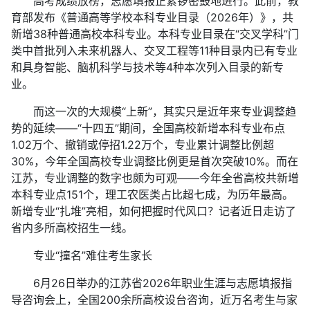
高考成绩放榜，志愿填报正紧锣密鼓地进行。此前，教
育部发布《普通高等学校本科专业目录（2026年）》，共
新增38种普通高校本科专业。本科专业目录在“交叉学科”门
类中首批列入未来机器人、交叉工程等11种目录内已有专业
和具身智能、脑机科学与技术等4种本次列入目录的新专
业。
而这一次的大规模“上新”，其实只是近年来专业调整趋
势的延续——“十四五”期间，全国高校新增本科专业布点
1.02万个、撤销或停招1.22万个，专业累计调整比例超
30%，今年全国高校专业调整比例更是首次突破10%。而在
江苏，专业调整的数字也颇为可观——今年全省高校共新增
本科专业点151个，理工农医类占比超七成，为历年最高。
新增专业“扎堆”亮相，如何把握时代风口？记者近日走访了
省内多所高校招生一线。
专业“撞名”难住考生家长
6月26日举办的江苏省2026年职业生涯与志愿填报指
导咨询会上，全国200余所高校设台咨询，近万名考生与家