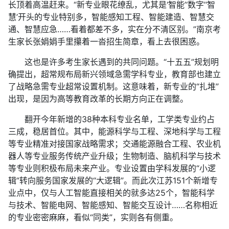
长顶着高温赶来。“新专业眼花缭乱，尤其是‘智能’‘数字’‘智
慧’开头的专业特别多，智能感知工程、智能建造、智慧交
通、智慧应急……看着都差不多，实在分不清区别。”南京考
生家长张娟娟手里攥着一沓招生简章，看上去很困惑。
这也是许多考生家长遇到的共同问题。“十五五”规划明
确提出，超常规布局新兴领域急需学科专业，教育部也建立
了战略急需专业超常设置机制。这意味着，新专业的“扎堆”
出现，是因为高等教育改革的长期方向正在调整。
翻开今年新增的38种本科专业名单，工学类专业约占
三成，稳居首位。其中，能源科学与工程、深地科学与工程
等专业精准对接国家战略需求；交通能源融合工程、农业机
器人等专业服务传统产业升级；生物制造、脑机科学与技术
等专业则积极布局未来产业。专业设置由学科发展的“小逻
辑”转向服务国家发展的“大逻辑”。而此次江苏151个新增专
业点中，仅与人工智能直接相关的就多达25个，智能科学
与技术、智能电网、智能感知、智能交互设计……名称相近
的专业密密麻麻，看似“同类”，实则各有侧重。