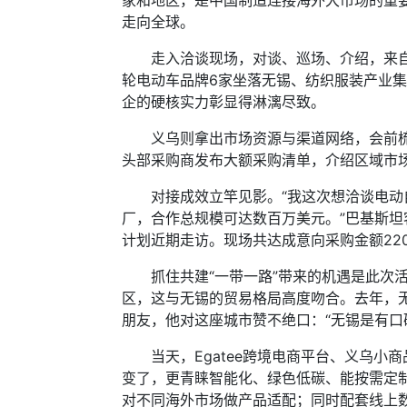
家和地区，是中国制造连接海外大市场的重
走向全球。
走入洽谈现场，对谈、巡场、介绍，来自无
轮电动车品牌6家坐落无锡、纺织服装产业集
企的硬核实力彰显得淋漓尽致。
义乌则拿出市场资源与渠道网络，会前梳理
头部采购商发布大额采购清单，介绍区域市
对接成效立竿见影。“我这次想洽谈电动自
厂，合作总规模可达数百万美元。”巴基斯坦
计划近期走访。现场共达成意向采购金额220
抓住共建“一带一路”带来的机遇是此次活
区，这与无锡的贸易格局高度吻合。去年，无锡
朋友，他对这座城市赞不绝口：“无锡是有口
当天，Egatee跨境电商平台、义乌小商
变了，更青睐智能化、绿色低碳、能按需定制
对不同海外市场做产品适配；同时配套线上