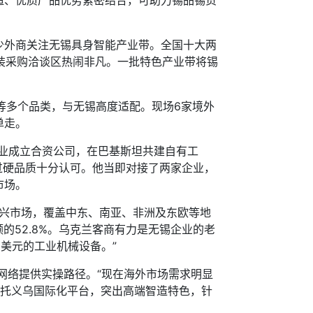
造、优质产品优势紧密结合，可助力锡品锡货
外商关注无锡具身智能产业带。全国十大两
服装采购洽谈区热闹非凡。一批特色产业带将锡
多个品类，与无锡高度适配。现场6家境外
单走。
业成立合资公司，在巴基斯坦共建自有工
过硬品质十分认可。他当即对接了两家企业，
市场。
新兴市场，覆盖中东、南亚、非洲及东欧等地
额的52.8%。乌克兰客商有力是无锡企业的老
美元的工业机械设备。”
网络提供实操路径。“现在海外市场需求明显
依托义乌国际化平台，突出高端智造特色，针