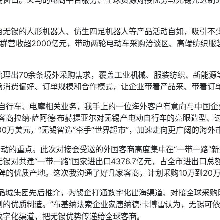
要窗口。义乌的电商平台服务、全球资源对接优势与无锡先进制
锡的人形机器人、仿生四足机器人等产品活动自如，吸引不少
群营收超2000亿元，带动两轮电动车采购洽谈区、高端纺织
出70余条境外采购需求，覆盖工业机械、服装纺织、新能源等
场消费偏好、订单规模和合作模式，让企业带着产品来、带着订
行车、电摩相关业务，我手上的一位海外客户有意向与中国企
客商拉纳·萨阿德·布赫提亚尔对无锡产电动自行车的亮眼造型、
0万美元，“无锡智造”牵手“世界超市”，加速走向更广阔的海外
动的重点。此次对接会受邀的外国客商高度集中在“一带一路”
对共建“一带一路”国家进出口4376.7亿元，占全市进出口总
碑的优质产地。这次我沟通了好几家客商，计划采购10万到20万
品城集团先后推介，为锡企打通数字化出海渠道、对接全球采购
的优质制造。”布基纳法索企业家唐纳德·卡博雷认为，无锡可
数字化渠道，把无锡优势传递给全球客商。