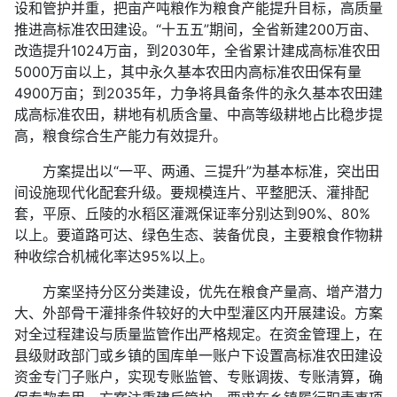
设和管护并重，把亩产吨粮作为粮食产能提升目标，高质量
推进高标准农田建设。“十五五”期间，全省新建200万亩、
改造提升1024万亩，到2030年，全省累计建成高标准农田
5000万亩以上，其中永久基本农田内高标准农田保有量
4900万亩；到2035年，力争将具备条件的永久基本农田建
成高标准农田，耕地有机质含量、中高等级耕地占比稳步提
高，粮食综合生产能力有效提升。
方案提出以“一平、两通、三提升”为基本标准，突出田
间设施现代化配套升级。要规模连片、平整肥沃、灌排配
套，平原、丘陵的水稻区灌溉保证率分别达到90%、80%
以上。要道路可达、绿色生态、装备优良，主要粮食作物耕
种收综合机械化率达95%以上。
方案坚持分区分类建设，优先在粮食产量高、增产潜力
大、外部骨干灌排条件较好的大中型灌区内开展建设。方案
对全过程建设与质量监管作出严格规定。在资金管理上，在
县级财政部门或乡镇的国库单一账户下设置高标准农田建设
资金专门子账户，实现专账监管、专账调拨、专账清算，确