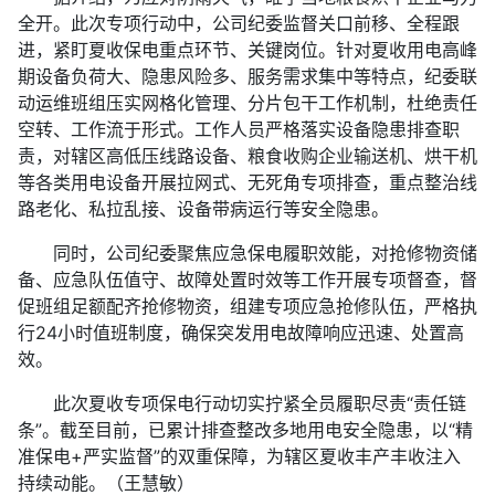
全开。此次专项行动中，公司纪委监督关口前移、全程跟
进，紧盯夏收保电重点环节、关键岗位。针对夏收用电高峰
期设备负荷大、隐患风险多、服务需求集中等特点，纪委联
动运维班组压实网格化管理、分片包干工作机制，杜绝责任
空转、工作流于形式。工作人员严格落实设备隐患排查职
责，对辖区高低压线路设备、粮食收购企业输送机、烘干机
等各类用电设备开展拉网式、无死角专项排查，重点整治线
路老化、私拉乱接、设备带病运行等安全隐患。
同时，公司纪委聚焦应急保电履职效能，对抢修物资储
备、应急队伍值守、故障处置时效等工作开展专项督查，督
促班组足额配齐抢修物资，组建专项应急抢修队伍，严格执
行24小时值班制度，确保突发用电故障响应迅速、处置高
效。
此次夏收专项保电行动切实拧紧全员履职尽责“责任链
条”。截至目前，已累计排查整改多地用电安全隐患，以“精
准保电+严实监督”的双重保障，为辖区夏收丰产丰收注入
持续动能。（王慧敏）