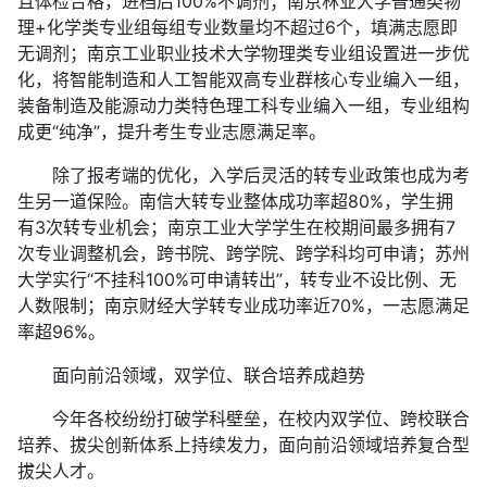
且体检合格，进档后100%不调剂；南京林业大学普通类物
理+化学类专业组每组专业数量均不超过6个，填满志愿即
无调剂；南京工业职业技术大学物理类专业组设置进一步优
化，将智能制造和人工智能双高专业群核心专业编入一组，
装备制造及能源动力类特色理工科专业编入一组，专业组构
成更“纯净”，提升考生专业志愿满足率。
除了报考端的优化，入学后灵活的转专业政策也成为考
生另一道保险。南信大转专业整体成功率超80%，学生拥
有3次转专业机会；南京工业大学学生在校期间最多拥有7
次专业调整机会，跨书院、跨学院、跨学科均可申请；苏州
大学实行“不挂科100%可申请转出”，转专业不设比例、无
人数限制；南京财经大学转专业成功率近70%，一志愿满足
率超96%。
面向前沿领域，双学位、联合培养成趋势
今年各校纷纷打破学科壁垒，在校内双学位、跨校联合
培养、拔尖创新体系上持续发力，面向前沿领域培养复合型
拔尖人才。