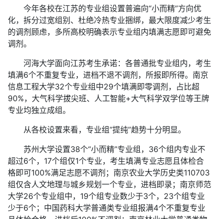
今年各校在江苏的专业组设置普遍向“小而精”方向优
化，拆分过宽组别、杜绝冷热专业捆绑，最大限度减少考生
的调剂顾虑，多所高校明确表示专业组内填满志愿即可避免
调剂。
河海大学面向江苏考生承诺：各普通批专业组内，考生
填满6个不重复专业，进档不退不调剂，所报即所得。南京
信息工程大学32个专业组中29个填满即零调剂，占比超
90%，大气科学拔尖班、人工智能+大气科学双学位等王牌
专业均独立成组。
从各校设置来看，专业组“提纯”趋势十分明显。
苏州大学设置38个“小而精”专业组，36个组内专业不
超过6个，17个组仅1个专业，考生填满专业志愿且体检合
格即可100%满足志愿不调剂；南京农业大学历史类110703
组仅含人文地理与城乡规划一个专业，进档即录；南京师范
大学26个专业组中，19个组专业数少于3个，23个组专业
少于6个；中国药科大学普通类专业组报满4个不重复专业