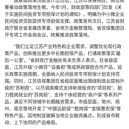
国家级政策顶层设计出台后，江苏以快速响应、高位统
筹推动政策落地生根。今年1月，财政部等四部门印发《关
于实施民间投资专项担保计划的通知》，明确为中小微企业
民间投资贷款提供专项担保支撑。政策发布次日，江苏省财
政厅联合省发展改革委、省地方金融管理局、省信保集团召
开专项工作会商会议，统筹推进政策落地。
“我们立足江苏产业特色和企业需求，调整优化现行政
策产品，创新推出更多中长期担保产品，打通政策落实‘最
后一公里’。”省财政厅金融处有关负责人表示。在省级层
面，江苏升级“小微贷”“设备担”等成熟政银担合作产品，延
长政策实施周期，全面纳入民间投资专项担保计划支持范
围。同时，江苏信保集团在省级层面推出围绕制造业提档升
级的“苏制担”、以尽调类模式支持新增投资的“项目担”、助
力稳岗就业的“苏岗担”、支持个体经营的“商户保”等系列产
品，满足不同领域中长期融资需求。市级层面，常州、扬
州、南京等地开发了“中银远航保”“稳岗保”“金陵惠农保”等
特色产品，因地制宜破解当地企业融资痛点，形成省市联
动、上下协同的产品格局。