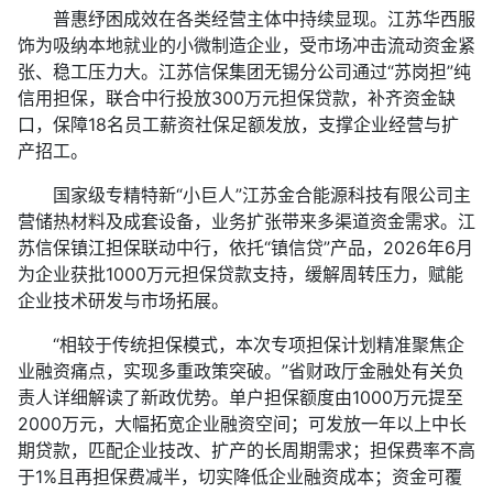
普惠纾困成效在各类经营主体中持续显现。江苏华西服
饰为吸纳本地就业的小微制造企业，受市场冲击流动资金紧
张、稳工压力大。江苏信保集团无锡分公司通过“苏岗担”纯
信用担保，联合中行投放300万元担保贷款，补齐资金缺
口，保障18名员工薪资社保足额发放，支撑企业经营与扩
产招工。
国家级专精特新“小巨人”江苏金合能源科技有限公司主
营储热材料及成套设备，业务扩张带来多渠道资金需求。江
苏信保镇江担保联动中行，依托“镇信贷”产品，2026年6月
为企业获批1000万元担保贷款支持，缓解周转压力，赋能
企业技术研发与市场拓展。
“相较于传统担保模式，本次专项担保计划精准聚焦企
业融资痛点，实现多重政策突破。”省财政厅金融处有关负
责人详细解读了新政优势。单户担保额度由1000万元提至
2000万元，大幅拓宽企业融资空间；可发放一年以上中长
期贷款，匹配企业技改、扩产的长周期需求；担保费率不高
于1%且再担保费减半，切实降低企业融资成本；资金可覆