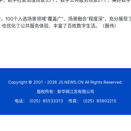
其中，数字社会治理场景35个、数字公共服务场景21个、美好数字
100个入选场景领域“覆盖广”、场景融合“程度深”，充分展
，也优化了公共服务体验、丰富了百姓数字生活。（聂伟）
Copyright © 2001 - 2026 JS.NEWS.CN All Rights Reserved.
版权所有：新华网江苏有限公司
电话：（025）85533313
传真：（025）85602215