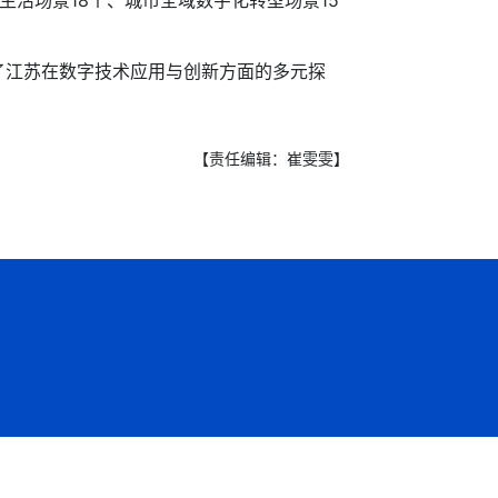
生活场景18个、城市全域数字化转型场景15
现了江苏在数字技术应用与创新方面的多元探
【责任编辑：崔雯雯】