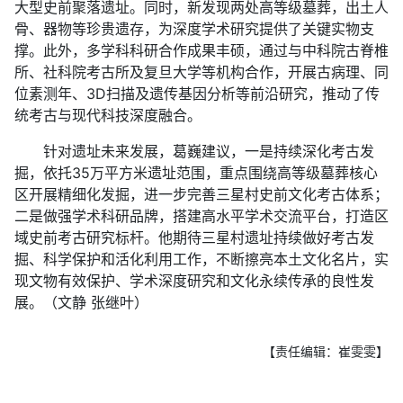
大型史前聚落遗址。同时，新发现两处高等级墓葬，出土人
骨、器物等珍贵遗存，为深度学术研究提供了关键实物支
撑。此外，多学科科研合作成果丰硕，通过与中科院古脊椎
所、社科院考古所及复旦大学等机构合作，开展古病理、同
位素测年、3D扫描及遗传基因分析等前沿研究，推动了传
统考古与现代科技深度融合。
针对遗址未来发展，葛巍建议，一是持续深化考古发
掘，依托35万平方米遗址范围，重点围绕高等级墓葬核心
区开展精细化发掘，进一步完善三星村史前文化考古体系；
二是做强学术科研品牌，搭建高水平学术交流平台，打造区
域史前考古研究标杆。他期待三星村遗址持续做好考古发
掘、科学保护和活化利用工作，不断擦亮本土文化名片，实
现文物有效保护、学术深度研究和文化永续传承的良性发
展。（文静 张继叶）
【责任编辑：崔雯雯】