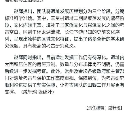
赵辉提出，团队将遗址发展历程划分为三个阶段，分期
标准科学准确。其中，三星村遗址二期是聚落发展的鼎盛阶
段，文化内涵丰富，填补了马家浜文化与崧泽文化之间的考
古空白，区别于环太湖流域、长江下游已知的史前文化序
列，呈现出独特的区域文化特征，提出了诸多全新的学术研
究课题，具有极高的考古研究意义。
赵辉同时指出，目前遗址发掘工作仍有待深化。遗址内
大面积居住区的房屋形制、数量与分布规律尚不明确，仍需
后续进一步发掘考证。此外，常州及金坛各级政府和主管部
门对遗址考古与保护工作高度重视、保障到位，为考古研究
顺利推进提供了坚实保障，让考古团队的田野工作开展更有
支撑。（戚轩瑜 张继叶）
【责任编辑：戚轩瑜】