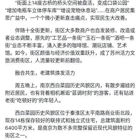
“街面上14座古桥的桥头空间被盘活，变成口袋公园”
“增加电瓶车立体停车库”“增设宠物休息站”……在商户居民集
思广益中，一个个微小更新直击痛点，实现民生大改善。
伴随十全街更新，街区大多数商户也自发装修、改造或
者业态调整，原先的“工艺品一条街”“玉石一条街”“酒吧一条
街”业态不断丰富，涌入更多的咖啡馆、潮玩店铺、艺术
馆。如今，街区颜值与经济价值双重跃升，成了苏州活力文
旅消费街区，人流量较更新前翻倍。
融合共生，老建筑焕发活力
周五晚上，南京西白菜园历史风貌区内，有散步遛娃的
附近居民，也有背着相机邂逅“蓝调时刻”的游客，还有钻进
老街“吃顿好的”的年轻人。
西白菜园历史风貌区位于秦淮区太平南路商业街北段，
现存14栋保存较好的联排式和独立式住宅，总建筑面积约
6400平方米，是南京为数不多完整保留近现代风貌特征的
街区之一。