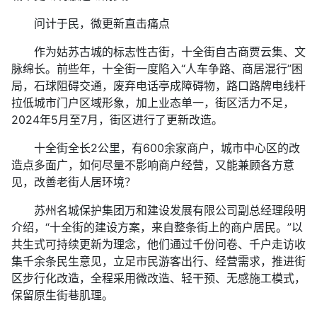
问计于民，微更新直击痛点
作为姑苏古城的标志性古街，十全街自古商贾云集、文
脉绵长。前些年，十全街一度陷入“人车争路、商居混行”困
局，石球阻碍交通，废弃电话亭成障碍物，路口路牌电线杆
拉低城市门户区域形象，加上业态单一，街区活力不足，
2024年5月至7月，街区进行了更新改造。
十全街全长2公里，有600余家商户，城市中心区的改
造点多面广，如何尽量不影响商户经营，又能兼顾各方意
见，改善老街人居环境？
苏州名城保护集团万和建设发展有限公司副总经理段明
介绍，“十全街的建设方案，来自整条街上的商户居民。”以
共生式可持续更新为理念，他们通过千份问卷、千户走访收
集千余条民生意见，立足市民游客出行、经营需求，推进街
区步行化改造，全程采用微改造、轻干预、无感施工模式，
保留原生街巷肌理。