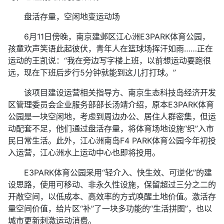
盘活存量，空闲地变运动场
6月11日傍晚，南京建邺区江心洲E3PARK体育公园，
孩童欢声笑语此起彼伏，青年人在篮球场挥汗如雨……正在
运动的王凯说：“我在旁边写字楼上班，以前想运动要跑很
远，现在下班后步行5分钟就能到这儿打打球。”
该项目建设运营相关指导方、南京生态科技岛经济开发
区管理委员会企业服务部部长汤靖介绍，原本E3PARK体育
公园是一块空闲地，考虑到周边办公、居住人群密集，但运
动配套不足，他们通过盘活存量，将体育场地设施“织”入市
民日常生活。此外，江心洲南岛F4 PARK体育公园今年初投
入运营，江心洲水上运动中心也即将投用。
E3PARK体育公园采用“轻介入、快生效、可逆化”的建
设思路，使用可移动、非永久性设施，保留超过三分之二的
开敞空间，以低成本、高效率的方式唤醒土地价值。激活存
量空间价值，给片区“补”了一块多功能的“生活拼图”，也以
城市更新刺激运动消费。