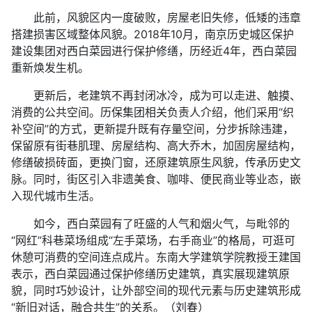
此前，风貌区内一度破败，房屋老旧失修，低矮的违章
搭建损害区域整体风貌。2018年10月，南京历史城区保护
建设集团对西白菜园进行保护修缮，历经近4年，西白菜园
重新焕发生机。
更新后，老建筑不再封闭冰冷，成为可以走进、触摸、
消费的公共空间。历保集团相关负责人介绍，他们采用“织
补空间”的方式，更新提升既有存量空间，分步拆除违建，
保留原有街巷肌理、房屋结构、高大乔木，加固房屋结构，
修缮破损砖面，更换门窗，还原建筑原生风貌，传承历史文
脉。同时，街区引入非遗美食、咖啡、便民商业等业态，嵌
入现代城市生活。
如今，西白菜园有了旺盛的人气和烟火气，与毗邻的
“网红”科巷菜场组成“左手菜场，右手商业”的格局，可逛可
休憩可消费的空间连点成片。东南大学建筑学院教授王建国
表示，西白菜园通过保护修缮历史建筑，真实展现建筑原
貌，同时巧妙设计，让外部空间的现代元素与历史建筑形成
“新旧对话，融合共生”的关系。（刘春）