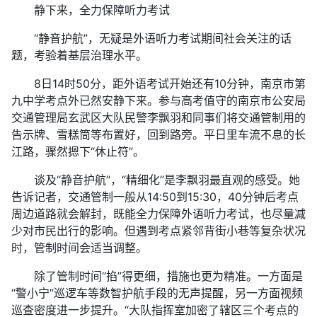
静下来，全力保障听力考试
“静音护航”，无疑是外语听力考试期间社会关注的话
题，考验着基层治理水平。
8日14时50分，距外语考试开始还有10分钟，南京市第
九中学考点外已然安静下来。参与高考值守的南京市公安局
交通管理局玄武区大队民警李飘羽和同事们将交通管制用的
告示牌、雪糕筒等布置好，回到路旁。平日里车流不息的长
江路，骤然摁下“休止符”。
谈及“静音护航”，“精细化”是李飘羽最直观的感受。她
告诉记者，交通管制一般从14:50到15:30，40分钟后考点
周边道路就会解封，既能全力保障外语听力考试，也尽量减
少对市民出行的影响。但遇到考点紧邻背街小巷等复杂状况
时，管制时间会适当调整。
除了管制时间“掐”得更细，措施也更为精准。一方面是
“警小宁”巡逻车等数智护航手段的无声提醒，另一方面视频
巡查密度进一步提升。“大队指挥室加密了辖区三个考点的