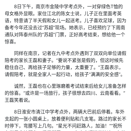
8日下午，南京市金陵中学考点外，一对穿绿色T恤的
母女格外显眼。家住江北的陈女士说，儿子正在里面考英
语，特意请了半天假和女儿一起送考。儿子喜欢足球，因为
备考今年还没去过“苏超”现场。她表示，已经预约了下周南
通队对阵泰州队的“苏超”门票，正好高考结束，想给他一个
惊喜。
同样在南京，记者在九中考点外遇到了双双向单位请假
陪考的家长王磊和妻子。“要说不紧张是假的，但这时候先
稳住自己、再给孩子足够的力量，太重要了。”王磊表示，
请假陪考，就是全家人一起行动，给孩子“满满的安全感”。
诚然，王磊也在心里琢磨着考试结束后给女儿准备怎样
的惊喜。“或许是一场旅行，孩子很想去四川、云南看看。”
王磊笑着说。
8日淮安市清江中学考点外，两辆大巴前后停着。车外
支起的一张小圆桌上，放着便利贴和几支笔。路过的家长不
时停下，弯腰写上几句。“星光不问赶路人，加油！”“祝所