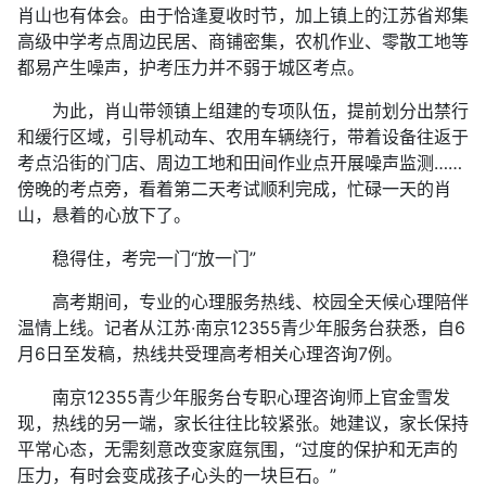
肖山也有体会。由于恰逢夏收时节，加上镇上的江苏省郑集
高级中学考点周边民居、商铺密集，农机作业、零散工地等
都易产生噪声，护考压力并不弱于城区考点。
为此，肖山带领镇上组建的专项队伍，提前划分出禁行
和缓行区域，引导机动车、农用车辆绕行，带着设备往返于
考点沿街的门店、周边工地和田间作业点开展噪声监测……
傍晚的考点旁，看着第二天考试顺利完成，忙碌一天的肖
山，悬着的心放下了。
稳得住，考完一门“放一门”
高考期间，专业的心理服务热线、校园全天候心理陪伴
温情上线。记者从江苏·南京12355青少年服务台获悉，自6
月6日至发稿，热线共受理高考相关心理咨询7例。
南京12355青少年服务台专职心理咨询师上官金雪发
现，热线的另一端，家长往往比较紧张。她建议，家长保持
平常心态，无需刻意改变家庭氛围，“过度的保护和无声的
压力，有时会变成孩子心头的一块巨石。”