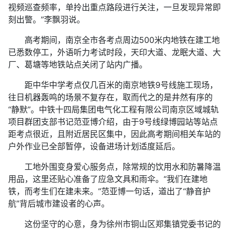
视频巡查频率，单拎出重点路段进行关注，一旦发现异常即
刻出警。”李飘羽说。
高考期间，南京全市各考点周边500米内地铁在建工地
已悉数停工，外语听力考试时段，天印大道、龙眠大道、大
厂、葛塘等地铁站点关闭了站内广播。
距中华中学考点仅几百米的南京地铁9号线施工现场，
往日机器轰鸣的场景不复存在，取而代之的是井然有序的
“静默”。中铁十四局集团电气化工程有限公司南京区域城轨
项目群团支部书记范亚博介绍，由于9号线绿博园站等站点
距考点很近，且附近居民区集中，因此高考期间相关车站的
户外作业已全部暂停，设备进场计划适度延后。
工地外围变身爱心服务点，除常规的饮用水和防暑降温
用品，这里还贴心准备了应急文具和雨伞。“我们在建地
铁，而考生们在建未来。”范亚博一句话，道出了“静音护
航”背后城市建设者的心声。
这份坚守的心意，身为徐州市铜山区郑集镇党委书记的