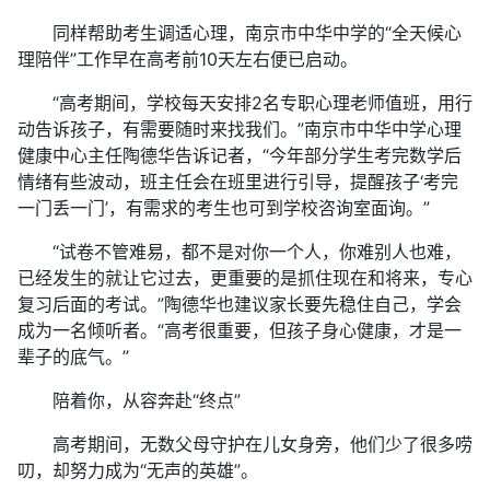
同样帮助考生调适心理，南京市中华中学的“全天候心
理陪伴”工作早在高考前10天左右便已启动。
“高考期间，学校每天安排2名专职心理老师值班，用行
动告诉孩子，有需要随时来找我们。”南京市中华中学心理
健康中心主任陶德华告诉记者，“今年部分学生考完数学后
情绪有些波动，班主任会在班里进行引导，提醒孩子‘考完
一门丢一门’，有需求的考生也可到学校咨询室面询。”
“试卷不管难易，都不是对你一个人，你难别人也难，
已经发生的就让它过去，更重要的是抓住现在和将来，专心
复习后面的考试。”陶德华也建议家长要先稳住自己，学会
成为一名倾听者。“高考很重要，但孩子身心健康，才是一
辈子的底气。”
陪着你，从容奔赴“终点”
高考期间，无数父母守护在儿女身旁，他们少了很多唠
叨，却努力成为“无声的英雄”。