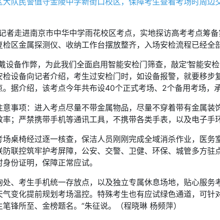
队民警值守金陵中学新街口校区，保障考生查看考场时周边交
记者走进南京市中华中学雨花校区考点，实地探访高考考点筹备
复检区金属探测仪、收纳工作台摆放整齐，入场安检流程已经全
设备作弊，为此我们全面启用智能安检门筛查，敲定‘智能安检门
安检设备向记者介绍，考生过安检门时，如设备报警，就要移步
。据介绍，该考点今年共布设40个正式考场、2个备用考场，承接
事项：进入考点尽量不带金属物品，尽量不穿着带有金属装饰
效率；严禁携带手机等通讯工具，不携带各类手表，以及电子手
桌椅经过逐一核查，保洁人员刚刚完成全域消杀作业，医务室
联防联控筑牢护考屏障，公安、交警、卫健、环保、城管多方驻
时身份证明，保障正常应试。
、考生手机统一存放点，以及独立专属休息场地，贴心服务考
天气变化提前规划考场温控。特殊考生也有应试绿色通道，可针对
笔锋所至、金榜题名。”朱征说。（程晓琳 杨频萍）