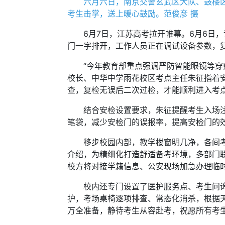
六月六日，南京交警玄武区大队、鼓楼区大
考生击掌，送上暖心鼓励。范俊彦 摄
6月7日，江苏高考拉开帷幕。6月6日，
门一字排开，工作人员正在调试设备参数，
“今年教育部重点强调严防智能眼镜等穿戴
校长、中华中学雨花校区考点主任朱征指着
查，复检无误后二次过检，才能顺利进入考点
结合安检设置要求，朱征提醒考生入场注意
笔袋，减少安检门的误报率，提高安检门的
移步校园内部，教学楼窗明几净，各间考场
介绍，为精细化打造舒适备考环境，多部门
校方将对接学籍信息、公安现场加急办理临
校内还专门设置了医护服务点、考生问询处
护，考场桌椅逐项排查、常态化消杀，根据
万全准备，静待考生从容赴考，祝愿所有考生