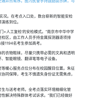
通井然有序。图为民警手持鼓励提示牌，与
实况。在考点入口处，数台崭新的智能安检
部演练到位。
+人工复检’的安检模式。”南京市中华中学
复检区，由工作人员手持金属探测器逐项排
1194名考生参加高考。
的衣物鞋袜，尽量只携带必需的文具和透明
环、智能眼镜、翻译笔等电子设备。
等暖心服务点位分布在校园醒目位置。朱征
点协同保障，考生不慎遗失身份证无需焦虑，
生与送考老师。全考点落实环境精细化管
性解决特殊群体考试诉求。“我们已经做好