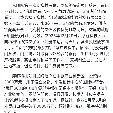
从团队第一次到梅村考察，到最终决定项目落户，前后
不到七天。“我们之前也去长三角周边城市、无锡其他板块
看过，最终选择了梅村。”江苏摩巍新能源科技有限公司创
始人王军告诉记者，“比较下来，无锡的营商环境好，供应
链配套齐全，而梅村的交通区位优势非常明显，这里的政府
部门服务周到、高效。”2025年12月29日，摩巍科技团队
向梅村街道提交了企业注册申请，两天后，营业执照便拿到
手了。“政府的支持很实在。”落户过程中，招商、税务等部
门多次上门走访，对接有涉外经验的银行、出口退税和知识
产权服务、高企申报辅导等工作。“一家初创企业，最怕人
生地不熟，但在梅村，我们感觉有底气。”
摩巍科技项目最终落户在中欧产业创新区，投资约
3000万元，用于设立总部、研发设计中心和国际中转仓。
“我们60%的电动车零部件都在无锡本地采购”，无锡电动车
产业链完备，零部件配套、模具开发、技术人才应有尽有，
让摩巍科技很快步入了快车道。据统计，企业2月至5月的
外贸出口额突破了3000万元，预计到年底这一数字将达到
1.5亿元。