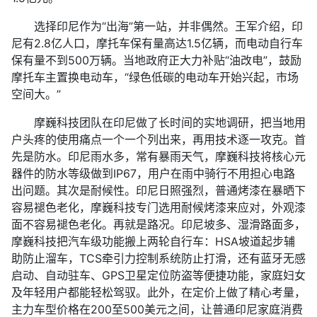
选择印尼作为“出海”第一站，并非偶然。王军介绍，印
尼有2.8亿人口，摩托车保有量高达1.5亿辆，而电动自行车
保有量不到500万辆。当地政府正大力补贴“油改电”，鼓励
摩托车主置换电动车，“绿色低碳的电动车开始兴起，市场
空间大。”
摩巍科技团队在印尼做了长时间的实地调研，把当地用
户头疼的使用痛点一个一个列出来，再用技术逐一攻克。首
先是防水。印尼雨水多，常有暴雨天气，摩巍科技将核心元
器件的防水等级做到IP67，用户在雨中骑行不用担心电路
出问题。其次是耐候性。印尼日照强烈，普通烤漆在暴晒下
容易褪色老化，摩巍科技专门选用耐候烤漆来应对，外观漆
面不容易褪色老化。再就是路况。印尼坡多、湿滑路面多，
摩巍科技把汽车级功能搬上两轮自行车：HSA坡道起步辅
助防止溜车，TCS牵引力控制系统防止打滑，还有蓝牙无感
启动、自动驻车、GPS卫星定位防盗等便捷功能，家庭妇女
及年轻用户都能轻松驾驭。此外，在定价上做了精心考量，
主力车型价格在200至500美元之间，让普通印尼家庭消费