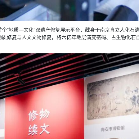
“地质—文化”双遗产修复展示平台，藏身于南京直立人化石遗
地质修复与人文文物修复，将六亿年地层演变密码、古生物化石