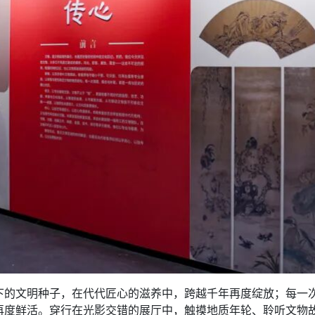
文明种子，在代代匠心的滋养中，跨越千年再度绽放；每一次
再度鲜活。穿行在光影交错的展厅中，触摸地质年轮、聆听文物