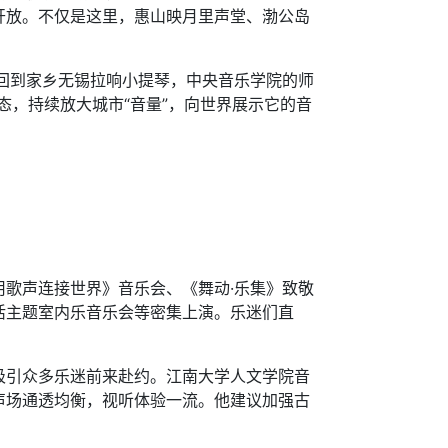
开放。不仅是这里，惠山映月里声堂、渤公岛
回到家乡无锡拉响小提琴，中央音乐学院的师
态，持续放大城市“音量”，向世界展示它的音
歌声连接世界》音乐会、《舞动·乐集》致敬
活主题室内乐音乐会等密集上演。乐迷们直
引众多乐迷前来赴约。江南大学人文学院音
声场通透均衡，视听体验一流。他建议加强古