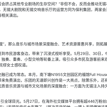
挤占其他专业剧场的生存空间？“非但不会，反而会推动无锡
示，无锡大剧院和无锡交响音乐厅的运营方同为保利集团，两家会
等相关演出。
”，那么音乐与城市场景深度融合、艺术资源普惠共享，则拓展了
民游客身边，带来了沉浸式视听享受。5月29日、30日，中央
，独奏、重奏、小型交响等轮番上演，吸引众多市民及游客前来观
民缪女士感叹道。
为常态。本月，南下塘N1955文创园区的福馆Full House
带来免费演出，乐团的无谱即兴创作是一大亮点，除箫乐外，还
优质音乐资源与城市文化场景的深度融合：一方面为无锡注入持
全球目光。5月27日，在海外社交媒体平台拥有超446万粉