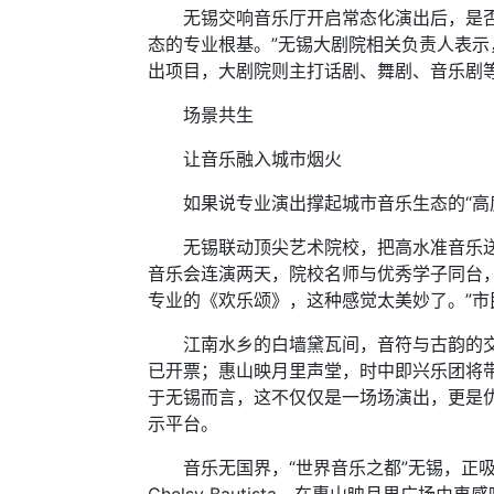
无锡交响音乐厅开启常态化演出后，是否会
态的专业根基。”无锡大剧院相关负责人表
出项目，大剧院则主打话剧、舞剧、音乐剧
场景共生
让音乐融入城市烟火
如果说专业演出撑起城市音乐生态的“高度
无锡联动顶尖艺术院校，把高水准音乐送到市
音乐会连演两天，院校名师与优秀学子同台
专业的《欢乐颂》，这种感觉太美妙了。”市
江南水乡的白墙黛瓦间，音符与古韵的交融已成
已开票；惠山映月里声堂，时中即兴乐团将
于无锡而言，这不仅仅是一场场演出，更是
示平台。
音乐无国界，“世界音乐之都”无锡，正吸引