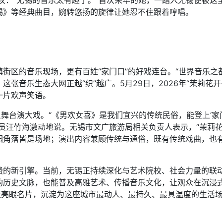
广场由衷感叹：“无锡的音乐太有趣了。”首次来华的她，一踏入无锡
锡》等经典曲目，婉转悠扬的旋律让她忍不住跟着哼唱。
区的音乐现场，更有百姓“家门口”的好戏连台。“世界音乐之
张音乐生态大网正越“织”越广。5月29日，2026年“茉莉花
一片欢声笑语。
台演大戏。“《男欢女喜》是我们宜兴的传统民俗，能登上‘家
员汪竹海激动地说。无锡市文广旅游局相关负责人表示，“茉莉
园角落皆是场地；演出内容兼顾传统与通俗，既有传统戏曲，也
新引擎。当前，无锡正持续深化与艺术院校、社会力量的联动，
的历史文脉，也能普及高雅艺术、传播音乐文化，让观众在沉浸
张亮眼名片，沉淀为这座城市最动人、最持久、最具温度的生活场