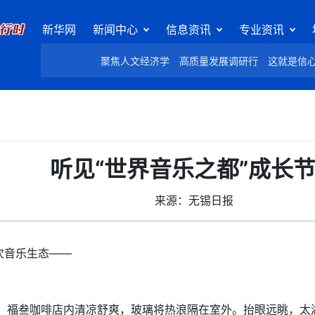
新华网
新闻中心
信息资讯
专业资讯
聚焦人文经济学
高质量发展调研行
这就是信
听见“世界音乐之都”成长
来源：无锡日报
音乐生态——
福叁咖啡店内清凉舒爽，玻璃将热浪隔在室外。抬眼远眺，太