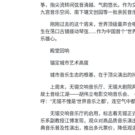
筝，指尖流转间弦音清越、气韵悠长。作为
九宫音乐空间、南下塘文创园等一批亲民音
刚刚过去的这个周末，世界顶级童声合唱团
生在荡口古镇拨动琴弦……作为中国首个“世
乐雄心。
殿堂回响
锚定城市艺术高度
城市音乐生态的根基，在于顶尖演出的持
上周末，无锡交响音乐厅、无锡大剧院两大
故土音绘江湖——胡伟立电影交响音乐会、
呼：“无锡不愧是‘世界音乐之都’，连空气中
无锡交响音乐厅的启用，标志着无锡正式迈
乐系副教授江博发现，观众对高品质音乐演
典音乐普及性演出，推出多元票价，降低观