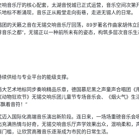
交响音乐厅的核心配套，太湖音悦城已正式运营，音乐空间次第
乐地标不断涌现，音乐正从殿堂走向街巷，走进无锡人的日常。
的天籁之音在无锡交响音乐厅回荡，89岁著名作曲家胡伟立
界音乐之都”，无锡正以一种前所未有的姿态，构筑多层次音乐生
续供给与专业平台的能级支撑。
艺术地标同步奏响精品乐章，德国慕尼黑之声童声合唱团《用
《动物狂欢节》无锡交响乐团儿童节专场音乐会、《烟火气》生
都飘着音符！”
入国际化高端音乐演出新阶段。连日来，一场场重磅音乐会吸
出充满热情与好奇，无锡交响音乐厅声学效果出众，混响柔和，
演门槛，让欣赏高雅音乐逐渐成为市民的日常生活。