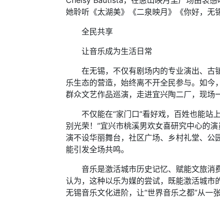
Chelsy Bautista，在惠山映月里
她聆听《太湖美》《二泉映月》《你好，无
全民共享
让音乐成为生活日常
在无锡，不仅有剧场内的专业演出、古镇街
乐生态的营造，始终离不开全民参与。如今，这
群众文艺作品巡演，走进宜兴陶二厂，现场
不仅能在“家门口”看好戏，百姓也能站上舞
别光荣！”宜兴市桃溪男欢女喜研究中心的演
演不设华丽舞台，社区广场、乡村礼堂、公
能引发全场共鸣。
音乐是激活城市历史记忆、赋能文旅消费的
认为，这种以乐为媒的尝试，既能激活城市
无锡音乐文化进阶，让“世界音乐之都”从一