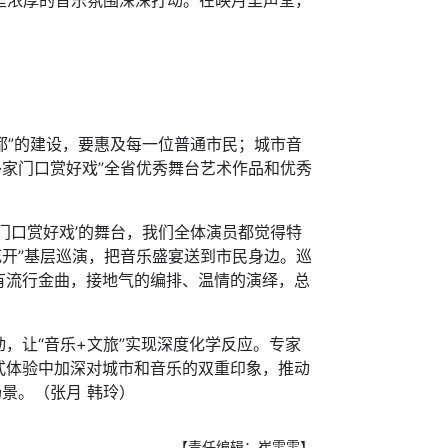
便被这里浓厚的音乐氛围深深打动。在映月里声堂，
都”的建设，要惠及每一位普通市民；城市音
开·家门口赏好戏”全省优秀舞台艺术作品和优秀
门口赏好戏’的舞台，我们全体演员都觉得特
花开”基层巡演，把音乐盛宴送到市民身边。巡
有流行金曲，接地气的编排、温情的演绎，总
让“音乐+文旅”实现深度化学反应。专家
式体验中加深对城市和音乐的双重印象，推动
景。（张月 韩玲）
【责任编辑：崔雯雯】