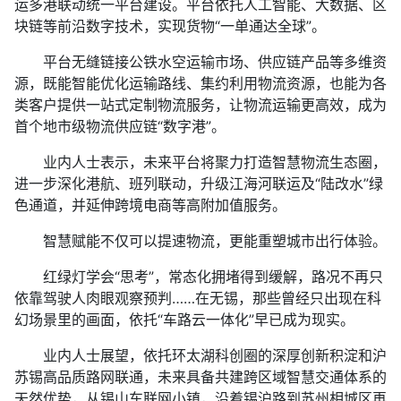
运多港联动统一平台建设。平台依托人工智能、大数据、区
块链等前沿数字技术，实现货物“一单通达全球”。
平台无缝链接公铁水空运输市场、供应链产品等多维资
源，既能智能优化运输路线、集约利用物流资源，也能为各
类客户提供一站式定制物流服务，让物流运输更高效，成为
首个地市级物流供应链“数字港”。
业内人士表示，未来平台将聚力打造智慧物流生态圈，
进一步深化港航、班列联动，升级江海河联运及“陆改水”绿
色通道，并延伸跨境电商等高附加值服务。
智慧赋能不仅可以提速物流，更能重塑城市出行体验。
红绿灯学会“思考”，常态化拥堵得到缓解，路况不再只
依靠驾驶人肉眼观察预判……在无锡，那些曾经只出现在科
幻场景里的画面，依托“车路云一体化”早已成为现实。
业内人士展望，依托环太湖科创圈的深厚创新积淀和沪
苏锡高品质路网联通，未来具备共建跨区域智慧交通体系的
天然优势，从锡山车联网小镇，沿着锡沪路到苏州相城区再