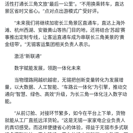
活性打通长三角文旅“最后一公里”。“不用换乘转车，直达
景区省时又省心。”点对点出游模式广受好评。
“未来我们将继续加密长三角景区直通车，直达上海外
滩、杭州西湖、安徽黄山等热门目的地，还将结合‘苏超’赛
事推出定制专线，让客运直通车成为串联长三角美景的‘黄
金纽带’。”无锡客运集团相关负责人表示。
激活“新联通”
数字赋能发展，领跑一体化未来
当物理路网越织越密，无锡把创新变量转化为发展增
量，以大数据、人工智能、“车路云一体化”为引擎，推动交
通向“智慧、绿色、高效”升级，为长三角一体化注入数字动
能。
“从前订舱、对接环节繁多，如今在平台上下单，货物
就能从工厂直抵远洋货轮。”这是无锡一家家电企业负责人
的真切感受。而这样便捷省心的体验，得益于无锡市多式联