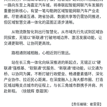
一路向东至上海嘉定汽车城，将串联起智能网联汽车发展的
重要创新核心，有望一笔勾勒跨区域智能网联汽车产业走
廊。尽管通道互通、跨省协调、数据共享等仍需协同推进，
但区域智慧交通一体化的蓝图正逐步清晰。
从物流数智化到出行智慧化，从市域先行先试到区域协
同探索，无锡以“新联通”打破地域边界、激活发展动能，让
交通更聪明、让协同更高效。
路相通则城相融，心相近则行致远。
站在长三角一体化向纵深推进的新起点，无锡正以“硬
联通”强根基、“软联通”优服务、“新联通”增动能，以交通为
桥、以协同为翼，不断打破行政壁垒、畅通要素循环、深化
产业协作、拉近民心距离，在深度融入上海大都市圈、打造
区域战略支点城市的征程上，与长三角城市群携手并肩、共
赴新程。（徐兢辉 章蕴琪）
【责任编辑：崔雯雯】