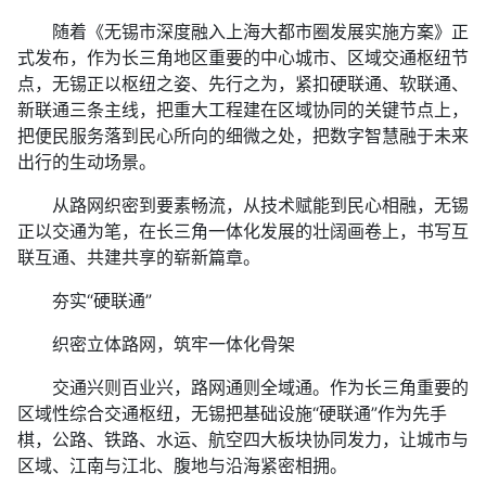
随着《无锡市深度融入上海大都市圈发展实施方案》正
式发布，作为长三角地区重要的中心城市、区域交通枢纽节
点，无锡正以枢纽之姿、先行之为，紧扣硬联通、软联通、
新联通三条主线，把重大工程建在区域协同的关键节点上，
把便民服务落到民心所向的细微之处，把数字智慧融于未来
出行的生动场景。
从路网织密到要素畅流，从技术赋能到民心相融，无锡
正以交通为笔，在长三角一体化发展的壮阔画卷上，书写互
联互通、共建共享的崭新篇章。
夯实“硬联通”
织密立体路网，筑牢一体化骨架
交通兴则百业兴，路网通则全域通。作为长三角重要的
区域性综合交通枢纽，无锡把基础设施“硬联通”作为先手
棋，公路、铁路、水运、航空四大板块协同发力，让城市与
区域、江南与江北、腹地与沿海紧密相拥。