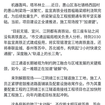
机器轰鸣，塔吊林立……近日，惠山区洛社镇杨西园村
的惠山制梁场一派繁忙，盐宜高铁全线首榀箱梁顺利浇筑完
成，为后续批量生产、桥梁架设及工程按期通车筑牢坚实基
础。当前，项目建设正全速推进，施工现场按下“加速键”。
“目前无锡、宜兴、江阴都有高铁站，但三座车站之间
没有高铁直达。”市交通运输局相关负责人分析，待到2030
年盐宜高铁正式建成投用，将实现锡澄宜三地高铁直连，还
将串联盐城、泰州等苏中、苏北城市，构筑起“2小时快速交
通圈”，深度融入“轨道上的长三角”。
过江通道长期被视为制约跨江融合与区域发展的关键瓶
颈，如今，这一难题正在加速“破解”中。
来到解题现场——江阴靖江长江隧道施工工地，施工人
员正紧锣密鼓推进路面铺装及配套设施收尾作业。作为其重
要配套工程的江阴靖江长江隧道南接线工程项目也正加快附
属工程施工，向年内建成目标发起冲刺。
这条崭新的跨江“大动脉”，不仅能大幅压缩苏南、苏中