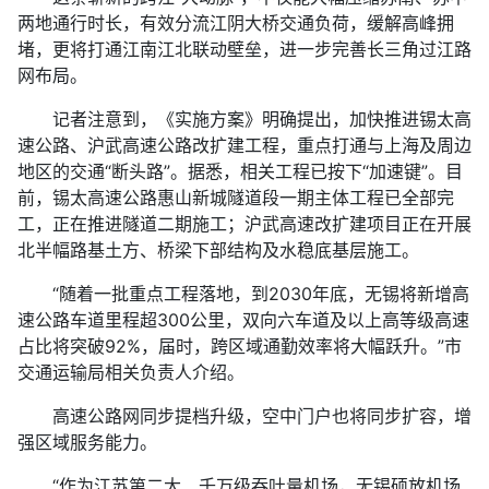
两地通行时长，有效分流江阴大桥交通负荷，缓解高峰拥
堵，更将打通江南江北联动壁垒，进一步完善长三角过江路
网布局。
记者注意到，《实施方案》明确提出，加快推进锡太高
速公路、沪武高速公路改扩建工程，重点打通与上海及周边
地区的交通“断头路”。据悉，相关工程已按下“加速键”。目
前，锡太高速公路惠山新城隧道段一期主体工程已全部完
工，正在推进隧道二期施工；沪武高速改扩建项目正在开展
北半幅路基土方、桥梁下部结构及水稳底基层施工。
“随着一批重点工程落地，到2030年底，无锡将新增高
速公路车道里程超300公里，双向六车道及以上高等级高速
占比将突破92%，届时，跨区域通勤效率将大幅跃升。”市
交通运输局相关负责人介绍。
高速公路网同步提档升级，空中门户也将同步扩容，增
强区域服务能力。
“作为江苏第二大、千万级吞吐量机场，无锡硕放机场