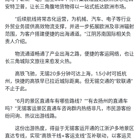
安特卫普，让长三角腹地货物得以一站式抵达欧洲市场。
“后续航线将常态化运营，为机械、汽车、电子等行业
外贸业务提供高效物流支撑，并进一步拓展欧洲及非洲辐射
范围，为客户搭建便捷的出海通道。”江阴苏南国际相关负
责人介绍。
物流通道畅通了产业出海之路，便捷的客运网络，也让
长三角城际文旅往来愈发火热。
高铁飞驰，无锡20多分钟可达上海，1.5小时可抵杭
州，快捷的高铁早已拉近城际距离。但无锡交通的“软联通”
不止于此。
“6月的景区直通车有哪些路线？”“有去扬州的直通车
吗？”无锡客运景区直通车咨询群内热络非凡，市民游客纷
纷问询、热议出游线路。
这份出游热度，得益于无锡客运开通的江浙沪多地景区
直达专线，实现“高铁干线+客运支线”互补联动，以客运灵