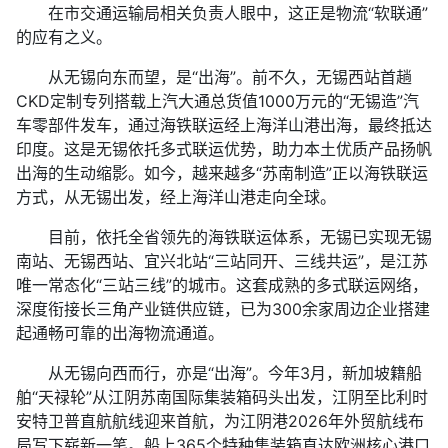
在市交通运输局相关负责人眼中，这正是物流“软联通”
的应有之义。
从无锡向东而望，是“出海”。前不久，无锡西站首趟
CKD定制专列搭载上汽大通总货值1000万元的“无锡造”汽
车零部件发车，通过海铁联运经上海洋山港出海，最终抵达
印度。这是无锡依托多式联运优势，助力本土优质产品扬帆
出海的生动缩影。如今，越来越多“苏南制造”正以海铁联运
方式，从无锡出发，经上海洋山港走向全球。
目前，依托全省领先的海铁联运体系，无锡已实现无锡
南站、无锡西站、宜兴北站“三站同开、三线共运”，是江苏
唯一常态化“三站三线”的城市。这套成熟的多式联运网络，
深度衔接长三角产业链供应链，已为300余家周边企业搭建
起通畅可靠的出海物流通道。
从无锡向西而行，亦是“出海”。今年3月，新加坡籍船
舶“天禄轮”从江阴苏南国际集装箱码头出发，江阴至比利时
安特卫普直航航线迎来首航，为江阴港2026年外贸航线布
局写下崭新一笔。船上365个特种集装箱直达欧洲核心港口