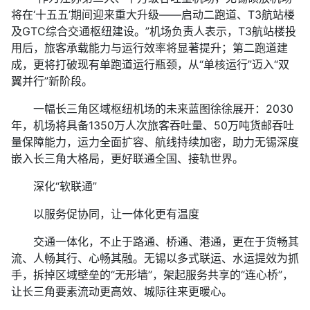
将在‘十五五’期间迎来重大升级——启动二跑道、T3航站楼
及GTC综合交通枢纽建设。”机场负责人表示，T3航站楼投
用后，旅客承载能力与运行效率将显著提升；第二跑道建
成，更将打破现有单跑道运行瓶颈，从“单核运行”迈入“双
翼并行”新阶段。
一幅长三角区域枢纽机场的未来蓝图徐徐展开：2030
年，机场将具备1350万人次旅客吞吐量、50万吨货邮吞吐
量保障能力，运力全面扩容、航线持续加密，助力无锡深度
嵌入长三角大格局，更好联通全国、接轨世界。
深化“软联通”
以服务促协同，让一体化更有温度
交通一体化，不止于路通、桥通、港通，更在于货畅其
流、人畅其行、心畅其融。无锡以多式联运、水运提效为抓
手，拆掉区域壁垒的“无形墙”，架起服务共享的“连心桥”，
让长三角要素流动更高效、城际往来更暖心。