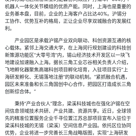
机器人一体化关节模组的优质产能。同时，上海也是重要的
业务基本盘，目前，企业的上海客户占比达40%。沪锡分
工协作、优势互补的格局，正让企业尽享双城融合的发展红
利。
产业园区是承载沪锡产业双向联动、科创资源互通的核
心载体。紧邻上海交通大学，在上海闵行规划建设的科技创
新策源功能区“大零号湾”内，锡山经济技术开发区以一块飞
地建设加速融入上海。据长三角工业芯谷相关负责人介绍，
飞地孵化器聚焦高端科创项目孵化培育，入驻项目实行“上
海研发孵化、无锡落地注册”的联动机制。“紧抓融合机遇，
园区未来准备和长三角国创中心合作，把园区打造成长三角
创新综合体。”
秉持“产业合伙人”理念，梁溪科技城也在强化沪锡在空
间信息领域技术共研、产业共建、资源共享。近日，全球领
先的精准位置服务企业千寻位置江苏总部项目宣布入驻位于
梁溪科技城的无锡（梁溪）空间信息产业园。依托区位协同
优势，企业将进一步完善长三角战略版图，实现“上海研发