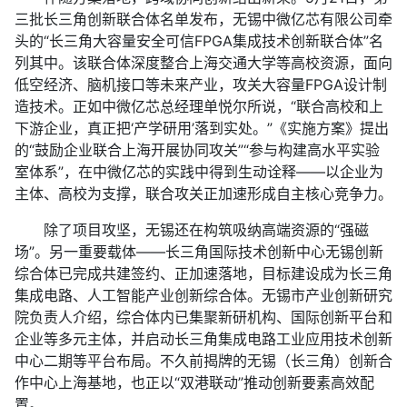
三批长三角创新联合体名单发布，无锡中微亿芯有限公司牵
头的“长三角大容量安全可信FPGA集成技术创新联合体”名
列其中。该联合体深度整合上海交通大学等高校资源，面向
低空经济、脑机接口等未来产业，攻关大容量FPGA设计制
造技术。正如中微亿芯总经理单悦尔所说，“联合高校和上
下游企业，真正把‘产学研用’落到实处。”《实施方案》提出
的“鼓励企业联合上海开展协同攻关”“参与构建高水平实验
室体系”，在中微亿芯的实践中得到生动诠释——以企业为
主体、高校为支撑，联合攻关正加速形成自主核心竞争力。
除了项目攻坚，无锡还在构筑吸纳高端资源的“强磁
场”。另一重要载体——长三角国际技术创新中心无锡创新
综合体已完成共建签约、正加速落地，目标建设成为长三角
集成电路、人工智能产业创新综合体。无锡市产业创新研究
院负责人介绍，综合体内已集聚新研机构、国际创新平台和
企业等多元主体，并启动长三角集成电路工业应用技术创新
中心二期等平台布局。不久前揭牌的无锡（长三角）创新合
作中心上海基地，也正以“双港联动”推动创新要素高效配
置。