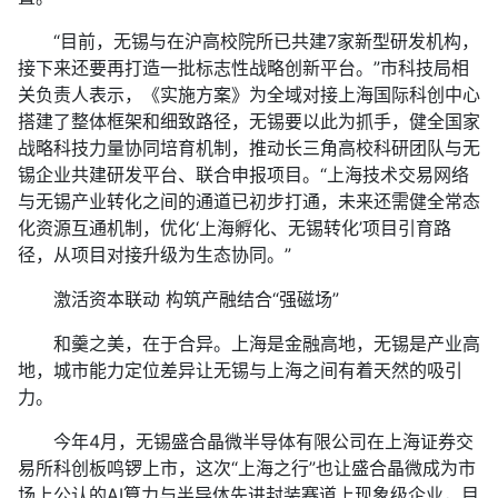
“目前，无锡与在沪高校院所已共建7家新型研发机构，
接下来还要再打造一批标志性战略创新平台。”市科技局相
关负责人表示，《实施方案》为全域对接上海国际科创中心
搭建了整体框架和细致路径，无锡要以此为抓手，健全国家
战略科技力量协同培育机制，推动长三角高校科研团队与无
锡企业共建研发平台、联合申报项目。“上海技术交易网络
与无锡产业转化之间的通道已初步打通，未来还需健全常态
化资源互通机制，优化‘上海孵化、无锡转化’项目引育路
径，从项目对接升级为生态协同。”
激活资本联动 构筑产融结合“强磁场”
和羹之美，在于合异。上海是金融高地，无锡是产业高
地，城市能力定位差异让无锡与上海之间有着天然的吸引
力。
今年4月，无锡盛合晶微半导体有限公司在上海证券交
易所科创板鸣锣上市，这次“上海之行”也让盛合晶微成为市
场上公认的AI算力与半导体先进封装赛道上现象级企业，目