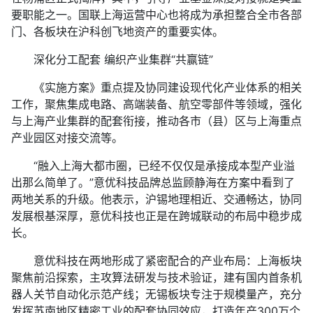
要职能之一。国联上海运营中心也将成为承担整合全市各部
门、各板块在沪科创飞地资产的重要实体。
深化分工配套 编织产业集群“共赢链”
《实施方案》重点提及协同建设现代化产业体系的相关
工作，聚焦集成电路、高端装备、航空零部件等领域，强化
与上海产业集群的配套衔接，推动各市（县）区与上海重点
产业园区对接交流等。
“融入上海大都市圈，已经不仅仅是承接成本型产业溢
出那么简单了。”意优科技品牌总监顾静海在方案中看到了
两地关系的升级。他表示，沪锡地理相近、交通畅达，协同
发展根基深厚，意优科技也正是在跨城联动的布局中稳步成
长。
意优科技在两地形成了紧密配合的产业布局：上海板块
聚焦前沿探索，主攻算法研发与技术验证，建有国内首条机
器人关节自动化示范产线；无锡板块专注于规模量产，充分
发挥苏南地区精密工业的配套协同效应，打造年产300万个