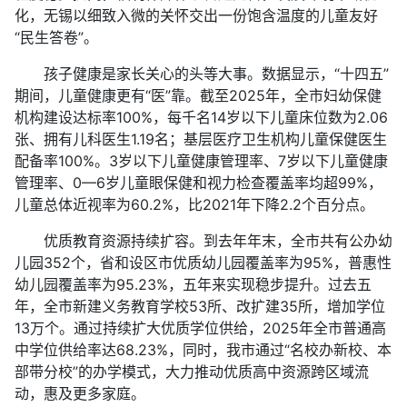
化，无锡以细致入微的关怀交出一份饱含温度的儿童友好
“民生答卷”。
孩子健康是家长关心的头等大事。数据显示，“十四五”
期间，儿童健康更有“医”靠。截至2025年，全市妇幼保健
机构建设达标率100%，每千名14岁以下儿童床位数为2.06
张、拥有儿科医生1.19名；基层医疗卫生机构儿童保健医生
配备率100%。3岁以下儿童健康管理率、7岁以下儿童健康
管理率、0—6岁儿童眼保健和视力检查覆盖率均超99%，
儿童总体近视率为60.2%，比2021年下降2.2个百分点。
优质教育资源持续扩容。到去年年末，全市共有公办幼
儿园352个，省和设区市优质幼儿园覆盖率为95%，普惠性
幼儿园覆盖率为95.23%，五年来实现稳步提升。过去五
年，全市新建义务教育学校53所、改扩建35所，增加学位
13万个。通过持续扩大优质学位供给，2025年全市普通高
中学位供给率达68.23%，同时，我市通过“名校办新校、本
部带分校”的办学模式，大力推动优质高中资源跨区域流
动，惠及更多家庭。