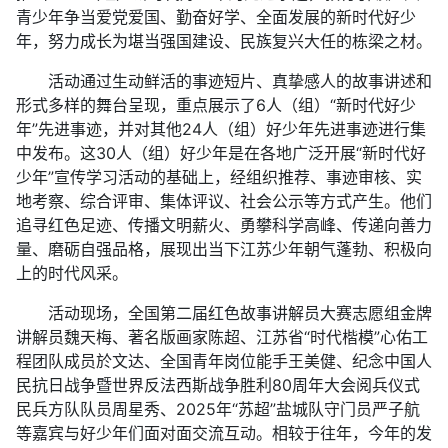
青少年争当爱党爱国、勤奋好学、全面发展的新时代好少
年，努力成长为堪当强国建设、民族复兴大任的栋梁之材。
活动通过生动鲜活的事迹短片、真挚感人的故事讲述和
形式多样的舞台呈现，重点展示了6人（组）“新时代好少
年”先进事迹，并对其他24人（组）好少年先进事迹进行集
中发布。这30人（组）好少年是在各地广泛开展“新时代好
少年”宣传学习活动的基础上，经组织推荐、事迹审核、实
地考察、综合评审、集体评议、社会公示等方式产生。他们
追寻红色足迹、传播文明薪火、勇攀科学高峰、传递向善力
量、磨砺自强品格，展现出当下江苏少年朝气蓬勃、积极向
上的时代风采。
活动现场，全国第二届红色故事讲解员大赛志愿组金牌
讲解员魏天梅、著名版画家陈超、江苏省“时代楷模”心佑工
程团队成员於文达、全国青年岗位能手王美健、纪念中国人
民抗日战争暨世界反法西斯战争胜利80周年大会阅兵仪式
民兵方队队员周星秀、2025年“苏超”盐城队守门员严子航
等嘉宾与好少年们面对面交流互动。相较于往年，今年的发