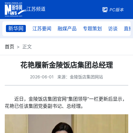
PC版本
新华网
江苏要闻
融媒产品
专题策划
访谈
直
首页
正文
花艳履新金陵饭店集团总经理
2026-06-01
来源：金陵饭店集团网站
近日，金陵饭店集团官网“集团领导”一栏更新后显示，
花艳已任该集团党委副书记、总经理。