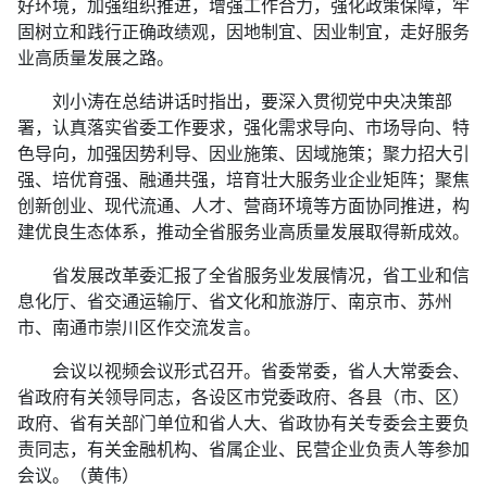
好环境，加强组织推进，增强工作合力，强化政策保障，牢
固树立和践行正确政绩观，因地制宜、因业制宜，走好服务
业高质量发展之路。
刘小涛在总结讲话时指出，要深入贯彻党中央决策部
署，认真落实省委工作要求，强化需求导向、市场导向、特
色导向，加强因势利导、因业施策、因域施策；聚力招大引
强、培优育强、融通共强，培育壮大服务业企业矩阵；聚焦
创新创业、现代流通、人才、营商环境等方面协同推进，构
建优良生态体系，推动全省服务业高质量发展取得新成效。
省发展改革委汇报了全省服务业发展情况，省工业和信
息化厅、省交通运输厅、省文化和旅游厅、南京市、苏州
市、南通市崇川区作交流发言。
会议以视频会议形式召开。省委常委，省人大常委会、
省政府有关领导同志，各设区市党委政府、各县（市、区）
政府、省有关部门单位和省人大、省政协有关专委会主要负
责同志，有关金融机构、省属企业、民营企业负责人等参加
会议。（黄伟）