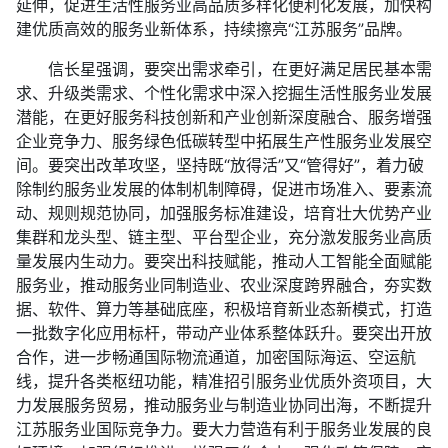
延伸，促进生活性服务业高品质多样化便利化发展，加快构
建优质高效的服务业新体系，持续擦亮“江苏服务”品牌。
信长星强调，要突出需求牵引，在更好满足居民基本需
求、升级类需求、个性化需求中深入挖掘生活性服务业发展
潜能，在更好服务科技创新和产业创新深度融合、服务增强
企业竞争力、服务绿色低碳转型中拓展生产性服务业发展空
间。要突出改革攻坚，坚持既“放得活”又“管得好”，着力破
除制约服务业发展的体制机制障碍，促进市场准入、要素流
动、规则规范协同，加强服务标准建设，培育壮大优势产业
集群和龙头型、链主型、平台型企业，充分激发服务业高质
量发展内生动力。要突出科技赋能，推动人工智能全面赋能
服务业，推动服务业同制造业、农业深度跨界融合，夯实数
据、软件、算力等基础底座，积极培育新业态新模式，打造
一批数字化应用标杆，带动产业体系整体跃升。要突出开放
合作，进一步畅通国际物流通道，加密国际海运、空运航
线，提升各类枢纽功能，精准招引服务业优质外资项目，大
力发展服务贸易，推动服务业与制造业协同出海，不断提升
江苏服务业国际竞争力。要大力营造有利于服务业发展的良