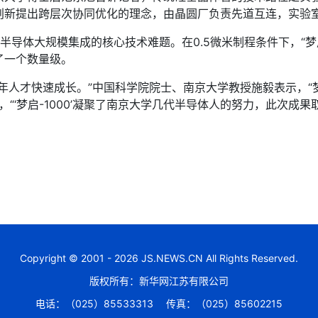
创新提出跨层次协同优化的理念，由晶圆厂负责先道互连，实验
大规模集成的核心技术难题。在0.5微米制程条件下，“梦启-1
了一个数量级。
才快速成长。”中国科学院院士、南京大学教授施毅表示，“梦启
，“‘梦启-1000’凝聚了南京大学几代半导体人的努力，此次成果
Copyright © 2001 - 2026 JS.NEWS.CN All Rights Reserved.
版权所有：新华网江苏有限公司
电话：（025）85533313
传真：（025）85602215