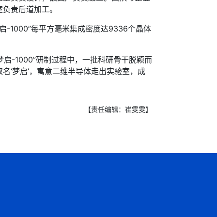
室负责后道加工。
000”每平方毫米集成密度达9336个晶体
-1000”研制过程中，一批科研骨干脱颖而
取名‘梦启’，寓意二维半导体走出实验室，成
【责任编辑：崔雯雯】