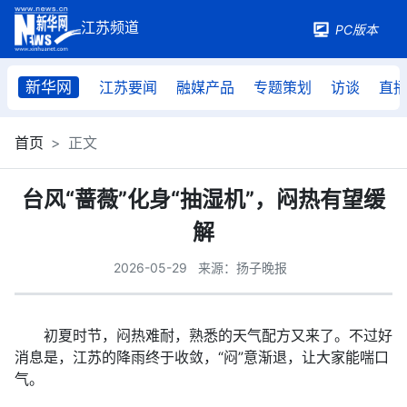
PC版本
新华网
江苏要闻
融媒产品
专题策划
访谈
直
首页
正文
台风“蔷薇”化身“抽湿机”，闷热有望缓
解
2026-05-29
来源：扬子晚报
初夏时节，闷热难耐，熟悉的天气配方又来了。不过好
消息是，江苏的降雨终于收敛，“闷”意渐退，让大家能喘口
气。