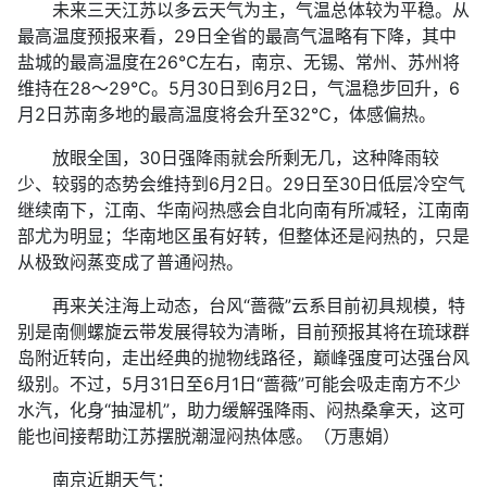
未来三天江苏以多云天气为主，气温总体较为平稳。从
最高温度预报来看，29日全省的最高气温略有下降，其中
盐城的最高温度在26℃左右，南京、无锡、常州、苏州将
维持在28～29℃。5月30日到6月2日，气温稳步回升，6
月2日苏南多地的最高温度将会升至32℃，体感偏热。
放眼全国，30日强降雨就会所剩无几，这种降雨较
少、较弱的态势会维持到6月2日。29日至30日低层冷空气
继续南下，江南、华南闷热感会自北向南有所减轻，江南南
部尤为明显；华南地区虽有好转，但整体还是闷热的，只是
从极致闷蒸变成了普通闷热。
再来关注海上动态，台风“蔷薇”云系目前初具规模，特
别是南侧螺旋云带发展得较为清晰，目前预报其将在琉球群
岛附近转向，走出经典的抛物线路径，巅峰强度可达强台风
级别。不过，5月31日至6月1日“蔷薇”可能会吸走南方不少
水汽，化身“抽湿机”，助力缓解强降雨、闷热桑拿天，这可
能也间接帮助江苏摆脱潮湿闷热体感。（万惠娟）
南京近期天气：