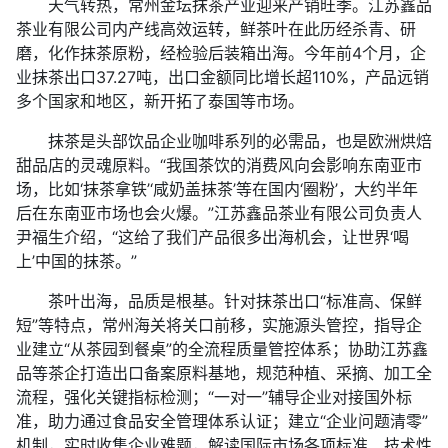
天气转热，常州金坛抹茶产业迎来产销旺季。江苏鑫品
茶业有限公司内产线高效运转，鲜茶叶在此历经杀青、研
磨，化作抹茶原粉，经检验后装箱出海。今年前4个月，企
业抹茶出口37.27吨，出口金额同比增长超110%，产品远销
多个国家和地区，新开拓了泰国等市场。
抹茶是头部饮品企业咖啡系列的必需品，也是欧洲烘焙
甜品店的灵魂原料。“我国茶饮的消费风向会影响东南亚市
场，比如‘抹茶拿铁’‘咸奶盖抹茶’等在国内‘圈粉’，大约半年
后在东南亚市场也会火爆。”江苏鑫品茶业有限公司负责人
尹福生介绍，“这给了我们产品很多出海机会，让世界‘喝
上’中国的抹茶。”
茶叶出海，品质是根基。针对抹茶出口“标准高、保鲜
短”等特点，常州海关将关口前移，实施源头管控，指导企
业建立“从茶园到餐桌”的全流程质量管控体系；协助江苏鑫
品等茶企打造出口备案原料基地，规范种植、采摘、加工全
流程，强化关键指标检测；“一对一”辅导企业对接国外标
准，助力通过食品安全管理体系认证；建立“企业问题清零”
机制，实时收集企业难题，解读国际市场各项标准、技术性