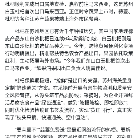
枇杷顺利完成出口属地查检，启程前往马来西亚，这是苏州
白玉枇杷首次出口马来西亚。正值时令蔬果上市时，蒜薹、
枇杷等各种江苏产蔬果被端上海外市民餐桌。
枇杷在苏州地区已有近千年种植历史，其中国家地理标
志产品东山白沙枇杷已连续6年远销新加坡，白玉枇杷则是
东山白沙枇杷的选优品种之一。今年，跨境贸易便利化专项
行动明确提出，精准帮扶特色农食产品出口，果园依托政策
红利，主动拓展海外市场。“今年我们东山白玉枇杷首次出
口马来西亚。”耀果鸿果园出口负责人姚雷佳说。
枇杷保鲜期极短，“抢鲜”是出口的关键。苏州海关量身
定制“鲜速通关”方案。在采摘前开展有害生物监测和质量安
全风险管控，从源头筑牢品质防线；采摘时，为企业开通鲜
活易腐农食产品“绿色通道”，做到“随报随检、即检即放”；
同时优化检验检疫证书签发流程，实现“货证同行”，真正实
现了“枝头采摘、快速通关、空中直达”。
“要蒜薹不”“蒜薹免费送”是最近网络流行的热梗。要解
决“丰产难增收”的难题，农产品出海正是破局方式。在射阳