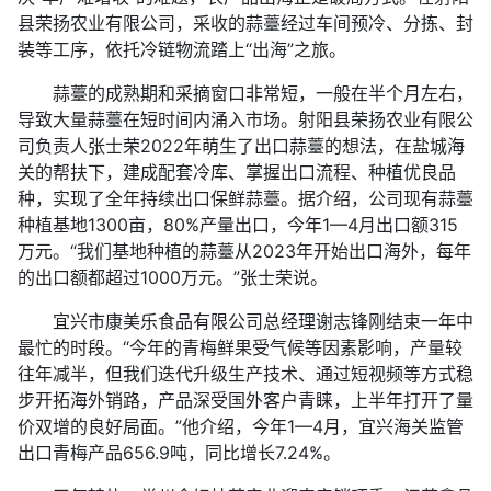
县荣扬农业有限公司，采收的蒜薹经过车间预冷、分拣、封
装等工序，依托冷链物流踏上“出海”之旅。
蒜薹的成熟期和采摘窗口非常短，一般在半个月左右，
导致大量蒜薹在短时间内涌入市场。射阳县荣扬农业有限公
司负责人张士荣2022年萌生了出口蒜薹的想法，在盐城海
关的帮扶下，建成配套冷库、掌握出口流程、种植优良品
种，实现了全年持续出口保鲜蒜薹。据介绍，公司现有蒜薹
种植基地1300亩，80%产量出口，今年1—4月出口额315
万元。“我们基地种植的蒜薹从2023年开始出口海外，每年
的出口额都超过1000万元。”张士荣说。
宜兴市康美乐食品有限公司总经理谢志锋刚结束一年中
最忙的时段。“今年的青梅鲜果受气候等因素影响，产量较
往年减半，但我们迭代升级生产技术、通过短视频等方式稳
步开拓海外销路，产品深受国外客户青睐，上半年打开了量
价双增的良好局面。”他介绍，今年1—4月，宜兴海关监管
出口青梅产品656.9吨，同比增长7.24%。