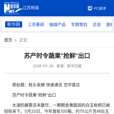
PC版本
新华网
江苏要闻
融媒产品
专题策划
访谈
直
首页
正文
苏产时令蔬果“抢鲜”出口
2026-05-28
来源：新华日报
原标题：枝头采摘 快速通关 空中直达
苏产时令蔬果“抢鲜”出口
太湖的晨雾还未散尽，一颗颗金黄圆润的白玉枇杷已被
轻轻采下。5月20日，今年首批100箱、约75公斤苏州白玉