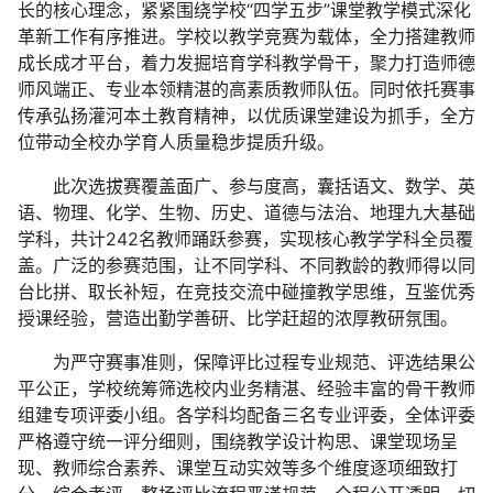
长的核心理念，紧紧围绕学校“四学五步”课堂教学模式深化
革新工作有序推进。学校以教学竞赛为载体，全力搭建教师
成长成才平台，着力发掘培育学科教学骨干，聚力打造师德
师风端正、专业本领精湛的高素质教师队伍。同时依托赛事
传承弘扬灌河本土教育精神，以优质课堂建设为抓手，全方
位带动全校办学育人质量稳步提质升级。
此次选拔赛覆盖面广、参与度高，囊括语文、数学、英
语、物理、化学、生物、历史、道德与法治、地理九大基础
学科，共计242名教师踊跃参赛，实现核心教学学科全员覆
盖。广泛的参赛范围，让不同学科、不同教龄的教师得以同
台比拼、取长补短，在竞技交流中碰撞教学思维，互鉴优秀
授课经验，营造出勤学善研、比学赶超的浓厚教研氛围。
为严守赛事准则，保障评比过程专业规范、评选结果公
平公正，学校统筹筛选校内业务精湛、经验丰富的骨干教师
组建专项评委小组。各学科均配备三名专业评委，全体评委
严格遵守统一评分细则，围绕教学设计构思、课堂现场呈
现、教师综合素养、课堂互动实效等多个维度逐项细致打