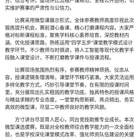
分、综合考评。整场评比流程严谨规范、全程公开透明，切
实维护赛事的严肃性与公信力。
比赛采用微型课展示形式，全体参赛教师高度珍视此次
锻炼提升机会，赛前潜心备课、精心打磨课程内容。大家严
格对标新课程标准，聚焦学科核心素养培育，深挖教材内
涵、优化授课思路，熟练运用“四学五步”课堂教学模式设计
教学环节。不少教师与时俱进，将人工智能等现代化教学手
段融入课堂设计，不断打磨教学课件与授课流程。
比赛现场氛围热烈有序，参赛教师精神昂扬、仪态从
容，授课逻辑条理清晰，课堂环节精巧紧凑。大家灵活运用
多样化教学方式，巧妙引导课堂节奏，在有限的授课时间
里，充分展现出扎实稳固的教学功底、独具特色的授课风格
与精益求精的专业态度，一堂堂构思新颖、亮点频出、务实
高效的微型课，尽显二中教师良好的教学风貌。
方寸讲台尽显育人匠心，同台竞技助推专业成长。本次
微型课选拔赛，既是对全校教师综合教学能力的一次全面检
验，也是学校深化课堂模式改革、强化师资队伍建设的关键