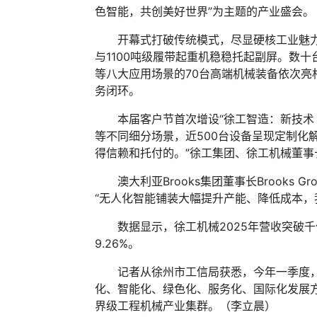
色智能，共创美好世界”为主题的产业盛会。
开幕式打破传统模式，尽显硬核工业魅力——
与1100吨级履带起重机稳稳托起副屏。数
等八大应用场景的70台高端机械装备依次亮
务闭环。
本届客户节首次增设“徐工智造：新技术 
等不同细分场景，近500台设备呈现定制化
得信赖和托付的。”徐工集团、徐工机械董
澳大利亚Brooks集团董事长Brooks
“无人化智能铺装大幅提升产能、降低成本，
数据显示，徐工机械2025年营收突破千亿元
9.26%。
记者从徐州市工信局获悉，今年一季度，徐
化、智能化、绿色化、服务化、国际化发展
界级工程机械产业集群。（李立晨）