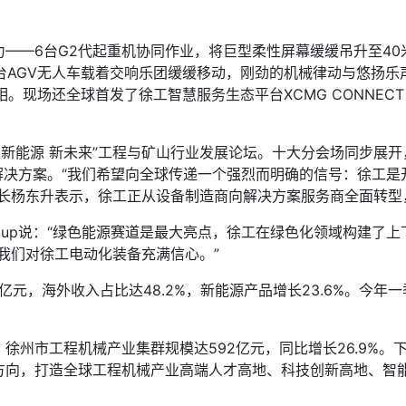
6台G2代起重机协同作业，将巨型柔性屏幕缓缓吊升至40米高空
十台AGV无人车载着交响乐团缓缓移动，刚劲的机械律动与悠扬
相。现场还全球首发了徐工智慧服务生态平台XCMG CONNE
新能源 新未来”工程与矿山行业发展论坛。十大分会场同步展开
解决方案。“我们希望向全球传递一个强烈而明确的信号：徐工
事长杨东升表示，徐工正从设备制造商向解决方案服务商全面转型
 Group说：“绿色能源赛道是最大亮点，徐工在绿色化领域构建
我们对徐工电动化装备充满信心。”
，海外收入占比达48.2%，新能源产品增长23.6%。今年一季
州市工程机械产业集群规模达592亿元，同比增长26.9%。
方向，打造全球工程机械产业高端人才高地、科技创新高地、智