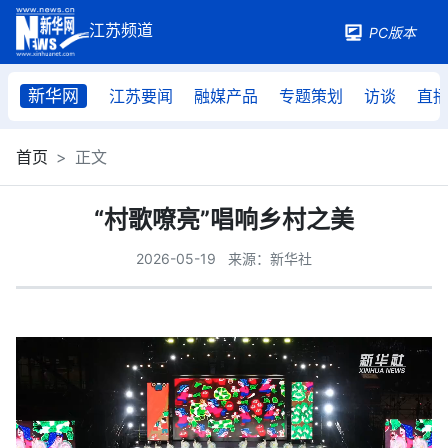
PC版本
新华网
江苏要闻
融媒产品
专题策划
访谈
直
首页
正文
“村歌嘹亮”唱响乡村之美
2026-05-19
来源：新华社