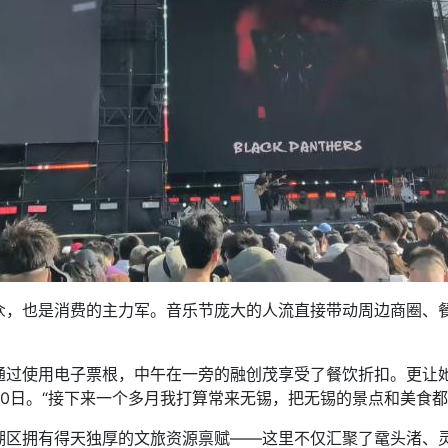
也是消费的主力军。音乐节庞大的人流直接带动周边商圈、餐
使用电子票根，中午在一旁的融创茂享受了餐饮折扣。更让她
30日。“接下来一个多月我打算常来无锡，把无锡的景点和美食都
拥有得天独厚的文旅资源禀赋——这里不仅汇聚了鼋头渚、灵