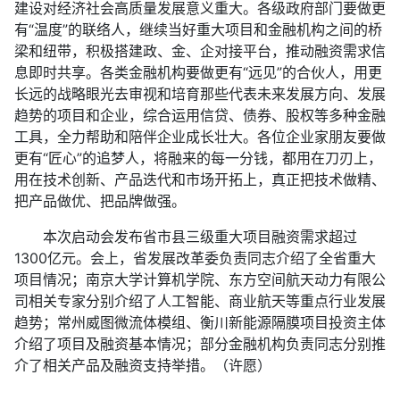
建设对经济社会高质量发展意义重大。各级政府部门要做更
有“温度”的联络人，继续当好重大项目和金融机构之间的桥
梁和纽带，积极搭建政、金、企对接平台，推动融资需求信
息即时共享。各类金融机构要做更有“远见”的合伙人，用更
长远的战略眼光去审视和培育那些代表未来发展方向、发展
趋势的项目和企业，综合运用信贷、债券、股权等多种金融
工具，全力帮助和陪伴企业成长壮大。各位企业家朋友要做
更有“匠心”的追梦人，将融来的每一分钱，都用在刀刃上，
用在技术创新、产品迭代和市场开拓上，真正把技术做精、
把产品做优、把品牌做强。
本次启动会发布省市县三级重大项目融资需求超过
1300亿元。会上，省发展改革委负责同志介绍了全省重大
项目情况；南京大学计算机学院、东方空间航天动力有限公
司相关专家分别介绍了人工智能、商业航天等重点行业发展
趋势；常州威图微流体模组、衡川新能源隔膜项目投资主体
介绍了项目及融资基本情况；部分金融机构负责同志分别推
介了相关产品及融资支持举措。（许愿）