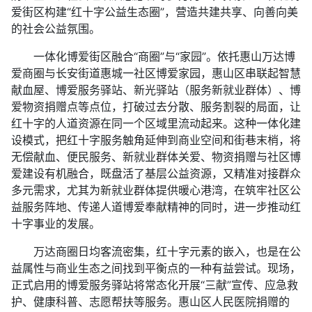
爱街区构建“红十字公益生态圈”，营造共建共享、向善向美
的社会公益氛围。
一体化博爱街区融合“商圈”与“家园”。依托惠山万达博
爱商圈与长安街道惠城一社区博爱家园，惠山区串联起智慧
献血屋、博爱服务驿站、新光驿站（服务新就业群体）、博
爱物资捐赠点等点位，打破过去分散、服务割裂的局面，让
红十字的人道资源在同一个区域里流动起来。这种一体化建
设模式，把红十字服务触角延伸到商业空间和街巷末梢，将
无偿献血、便民服务、新就业群体关爱、物资捐赠与社区博
爱建设有机融合，既盘活了基层公益资源，又精准对接群众
多元需求，尤其为新就业群体提供暖心港湾，在筑牢社区公
益服务阵地、传递人道博爱奉献精神的同时，进一步推动红
十字事业的发展。
万达商圈日均客流密集，红十字元素的嵌入，也是在公
益属性与商业生态之间找到平衡点的一种有益尝试。现场，
正式启用的博爱服务驿站将常态化开展“三献”宣传、应急救
护、健康科普、志愿帮扶等服务。惠山区人民医院捐赠的