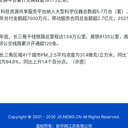
换平台累计交换数据181.75亿条。
技资源共享服务平台纳入大型科学仪器总数超5.7万台（套）、总
年兑付金额超7000万元，带动服务合同总金额超2.7亿元；20
，长三角干线铁路总里程达1.54万公里、高铁8135公里，高速
邻公交线路累计开通超120条。
域41个城市PM_2.5平均浓度为31.4微克/立方米，同比下降1
94.8%，同比上升1.4个百分点。（许愿）
Copyright © 2001 - 2026 JS.NEWS.CN All Rights Reserved.
版权所有：新华网江苏有限公司