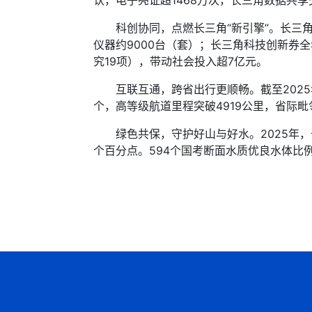
认，电子亮证超1468万次，长三角数据共享交
科创协同，点燃长三角“新引擎”。长三角科
仪器约9000台（套）；长三角科技创新券全
究19项），带动社会投入超7亿元。
互联互通，跨省出行更顺畅。截至2025年底
个，高等级航道里程突破4919公里，省际毗
绿色共保，守护好山与好水。2025年，长三角区
个百分点。594个国考断面水质优良水体比例为