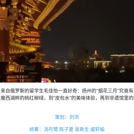
自俄罗斯的留学生毛佳怡一直好奇：扬州的“烟花三月”究竟有
从瘦西湖畔的桃红柳绿，到“皮包水”的美味体验，再到非遗馆里
策划：刘洪
统筹：汤丹鹭 陈子夏 吴新生 戚轩瑜