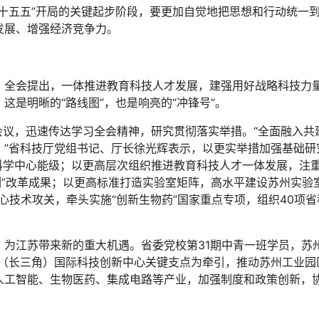
“十五五”开局的关键起步阶段，要更加自觉地把思想和行动统一
发展、增强经济竞争力。
会提出，一体推进教育科技人才发展，建强用好战略科技力量
这是明晰的“路线图”，也是响亮的“冲锋号”。
议，迅速传达学习全会精神，研究贯彻落实举措。“全面融入共
。”省科技厅党组书记、厅长徐光辉表示，以更实举措加强基础研
础科学中心能级；以更高层次组织推进教育科技人才一体发展，注
例”改革成果；以更高标准打造实验室矩阵，高水平建设苏州实
核心技术攻关，牵头实施“创新生物药”国家重点专项，组织40项
江苏带来新的重大机遇。省委党校第31期中青一班学员，苏
海（长三角）国际科技创新中心关键支点为牵引，推动苏州工业园
人工智能、生物医药、集成电路等产业，加强制度和政策创新，