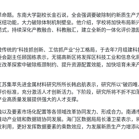
题。东南大学副校长金石说，全会强调要破除制约新质生产力
枢纽功能，大力破除体制机制壁垒。他介绍，学校将加快布局新
范式，持续深化产教融合、科教融汇，建立全新的一体化评价激
统的“科技抓创新、工信抓产业”分工格局，于去年7月组建科
委会副主任顾国栋表示，无锡高新区将发挥区科技工业和信息化
在改革探索中破除瓶颈制约、提升资源配置效能，加快培育未来
集萃先进金属材料研究所所长韩启航表示，研究所以“破四唯、
评价标准，充分激活人才创新活力。下阶段，研究所将不折不扣
产业高质量发展提供强大的人才支撑。
及要素市场化配置等各领域改革协同发力、形成合力。南通市
推动产业链和数据链协同发展。海门区数据局局长潘卫星表示，将
利用，更好发挥数据要素的乘数效应，为发展新质生产力增添动能。