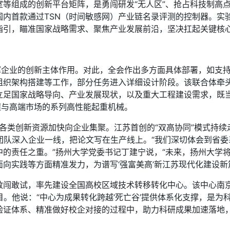
组成的创新平台矩阵，是勇闯研发“无人区”、抢占科技制高点
内首款通过TSN（时间敏感网）产业链名录评测的控制器。实验
指引，瞄准国家战略需求、聚焦产业发展前沿，坚决扛起关键核
企业的创新主体作用。对此，全会作出多方面具体部署，如支持
组织架构搭建等工作，部分任务进入详细设计阶段。该联合体牵
立足国家战略导向、产业发展现状，以及重大工程建设需求，既当
程与高端市场的系列高性能起重机械。
各类创新资源加快向企业集聚。江苏首创的“双高协同”模式持续
团队深入企业一线，把论文写在生产线上。“我们深切体会到省
中的责任之重。”扬州大学党委书记丁建宁说，“未来，扬州大学
向实践等方面精准发力，为谱写‘强富美高’新江苏现代化建设新
敢试，率先建设全国高校区域技术转移转化中心。该中心南京
。他说：“中心为成果转化跨越‘死亡谷’提供体系化支撑，是为科
验证体系、精准做好校企对接的过程中，助力科研成果加速落地