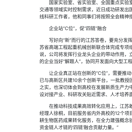
国家实验室、省实验室、全国重点实验室等
交通等领域实时控制需求，近日成功研发出国
线科研工作者，他和同事们将按照全会精神
企业站“C位”，促“四链”融合
写好向“新”而行的江苏答卷，要充分发挥
苏省高端工程起重机械创新联合体完成专项
说，公司将发挥行业龙头企业的带动作用，
的企业当好“解题人”，协同开发面向大型工
让企业真正站在创新的“C位”，需要推动
已与高新区共建10余个创新平台，一批教授
之实，也深切体会到高校在发展新质生产力
设对接产业、科研攻关贴近需求、人才培养面
在推动科技成果高效转化应用上，江苏敢闯
经理人徐桐，目前服务省内外高校的12个项目
耕生物医药成果转化服务，在全力建强概念
资金链人才链的‘四链’融合贡献力量。”