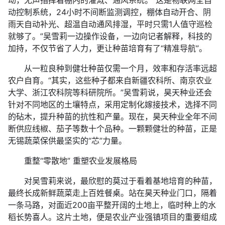
动控制系统，24小时不间断监测调控，棚体自动开合、阴
雨天自动补光、超温自动通风排湿，平时只需1人值守巡检
就够了。”吴雪莉一边操作设备，一边向记者解释，科技的
加持，不仅节省了人力，更让种苗培育有了“精准导航”。
从一粒良种到健壮种苗仅需一个月，效率和存活率远超
农户自育。“其实，这些种子都来自新疆农科所、南京农业
大学、浙江农科院等科研院所。”吴雪莉说，昊天种业还会
针对不同地区的土壤特点，采用定制化嫁接技术，选择不同
的砧木，提升种苗的抗性和产量。现在，昊天种业全年不间
断供应线椒、茄子等数十个品种。一颗颗健壮的种苗，正是
无锡蔬菜保供最坚实的“芯”力量。
重整“零散地” 重塑农业发展格局
对吴雪莉来说，最欣慰的莫过于看着基地培育的种苗，
最终长成新鲜蔬菜走上百姓餐桌。站在昊天种业门口，隔着
一条马路，对面近200亩平整开阔的土地上，临时种上的水
稻长势喜人。这片土地，便是农业产业强镇项目的重要组成