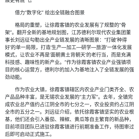
借力“数字化” 绘出全链融合图景
格局的重塑，让徐霞客镇的农业发展有了规整的“骨
架”。翻开全新的基地规划图，江苏德利尔现代农业集团董
事长刘远征勾勒出全产业链发展的清晰图景：“打破‘种得
好’的单一局限，打造‘生产—加工—研学—旅游’一体化发展
模式，让农业不再是‘面朝黄土背朝天’的老行当，而是充满
科技感、趣味性的新产业。”作为徐霞客镇农业产业强镇项
目的核心运营方，德利尔的加入为基地注入了全链发展的强
劲动能。
作为农业大镇，徐霞客镇辖区内农业产业门类齐全、农
产品品种丰富，是无锡农业发展的“主力军”。去年，全镇完
成农业总产值约占江阴全市的七分之一，农业投资约占江阴
全市的五分之一。刘远征介绍，依托徐霞客镇坚实的农业根
基，他们还会引入番茄、辣椒、黄瓜等自主繁育的新品种，
目前项目团队已进驻徐霞客镇进行前期准备工作，待图审过
后即可启动正式施工。