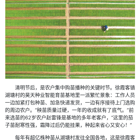
清明节后，是农户集中购苗播种的关键时节。徐霞客镇
湖塘村的昊天种业智能育苗基地里一派繁忙景象：工作人员
一边加紧打包种苗、加急快递发货，一边有序接待上门选购
的周边农户。“秧苗质量过硬，一年的收成就有了底气。”前
来选苗的62岁农户赵雷锋是基地的多年老客户，“这里的茄
子苗耐寒性强，霜降过后仍能挂果，种起来省心又安心！”
每年有超亿株种苗从湖塘村发往全国各地，这是徐霞客