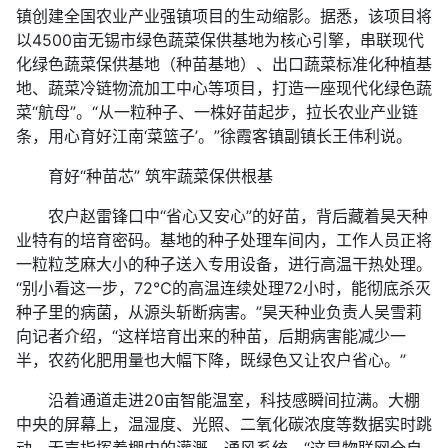
镇创建全国农业产业强镇项目的生动缩影。据悉，该项目将
以4500亩无锡市绿色蔬菜保供基地为核心引擎，串联现代
化绿色蔬菜保供基地（种苗基地）、出口蔬菜标准化种植基
地、蔬菜冷链物流加工中心等项目，打造一座现代化绿色蔬
菜“航母”。“从一粒种子、一株好苗起步，拉长农业产业链
条，用心育好江南‘菜篮子’。”徐霞客镇副镇长王伟利说。
育好“种苗芯” 筑牢蔬菜保供根基
农户赵雷锋口中“省心又安心”的好苗，背后藏着昊天种
业特有的培育密码。基地的种子处理车间内，工作人员正将
一粒粒芝麻大小的种子送入专用设备，进行高温干热处理。
“别小看这一步，72℃的高温连续处理72小时，能彻底杀灭
种子里的病菌，从源头斩断病害。”昊天种业负责人吴雪莉
向记者介绍，“这样培育出来的种苗，后期病害能减少一
半，农药化肥用量也大幅下降，既绿色又让农户省心。”
沿着通道走进20亩智能温室，科技感瞬间拉满。大棚
中央的屏幕上，温湿度、光照、二氧化碳浓度等数据实时跳
动，无声指挥着棚内的灌溉、通风系统。“这是物联网全自