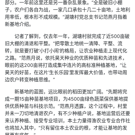
部分。一年前这里还是另一番杂乱景象。“全是破旧小棚
子，农户们各自为战，一家几口承包十几二十亩地，土地利
用率低，根本形不成规模。”湖塘村党总支书记范燕月指着
新基地介绍。
记者了解到，仅去年一年，湖塘村就完成了近500亩破
旧大棚的清退和平整。“把零散土地统一清障、平整、流
转，就是要打破‘小打小闹’的格局，让农业种植走上现代化
之路。”范燕月说，依托昊天种业的优质种苗和先进技术，
眼前的这200亩将打造成集中连片的高标准种植基地，“让
昊天的好苗，在这片‘生长乐园’里发挥最大价值，也带动周
边农户转变种植思维。”
新基地的蓝图，远比眼前的稻田更加广阔。“先期将完
成一期15亩种苗基地项目，为4500亩绿色蔬菜保供基地提
供优质种苗与科技示范。”范燕月透露，这个过程中，村里
并未一刀切地清退农户，有不少种植户说，基地运营后还要
来认养种植、接受专业培训，本土力量得渔农业专业合作社
也将加入其中，“只有留住本土农业的根，才能让基地的发
展更有底气。”