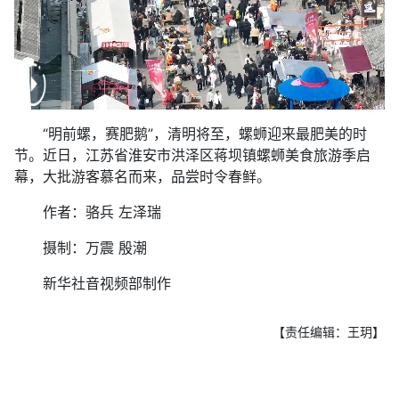
“明前螺，赛肥鹅”，清明将至，螺蛳迎来最肥美的时
节。近日，江苏省淮安市洪泽区蒋坝镇螺蛳美食旅游季启
幕，大批游客慕名而来，品尝时令春鲜。
作者：骆兵 左泽瑞
摄制：万震 殷潮
新华社音视频部制作
【责任编辑：王玥】