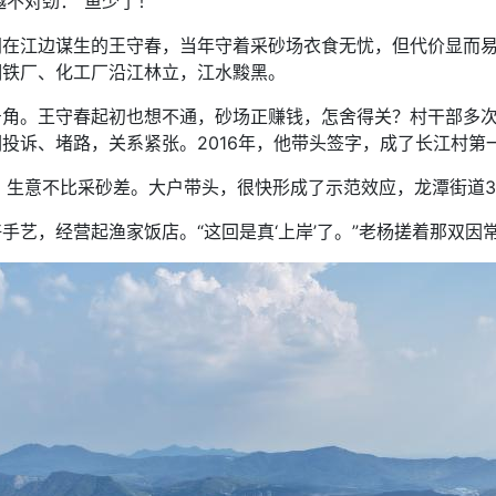
不对劲：“鱼少了！”
在江边谋生的王守春，当年守着采砂场衣食无忧，但代价显而易
钢铁厂、化工厂沿江林立，江水黢黑。
角。王守春起初也想不通，砂场正赚钱，怎舍得关？村干部多次
们投诉、堵路，关系紧张。2016年，他带头签字，成了长江村第
意不比采砂差。大户带头，很快形成了示范效应，龙潭街道3
艺，经营起渔家饭店。“这回是真‘上岸’了。”老杨搓着那双因