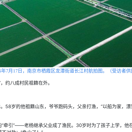
025年7月17日，南京市栖霞区龙潭街道长江村航拍图。（受访者供
，约八成村民祖籍在外。
。58岁的他祖籍山东，爷爷跑码头，父亲打渔，“以船为家，漂
牵引”——老杨继承父业成了渔民。30岁时为了孩子上学，他在