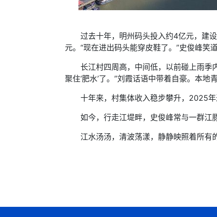
过去十年，明州码头投入约4亿元，建设污
元。“现在进出码头能穿皮鞋了。”史俊峰笑
长江村四周高，中间低，以前碰上雨季内涝频
聚住‘肥水’了。”刘霞话语中带着自豪。本
十年来，村集体收入稳步攀升，2025年
如今，行走江堤畔，史俊峰常与一群江豚不
江水汤汤，清波荡漾，静静映照着所有的