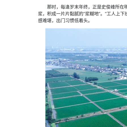
那时，每逢岁末年终，正是史俊峰所在明州
浆，积成一片片黏腻的“浆糊地”。“工人上
感难堪，出门习惯低着头。