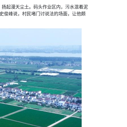
扬起漫天尘土。码头作业区内，污水混着泥
的史俊峰说，村民堵门讨说法的场面，让他颇