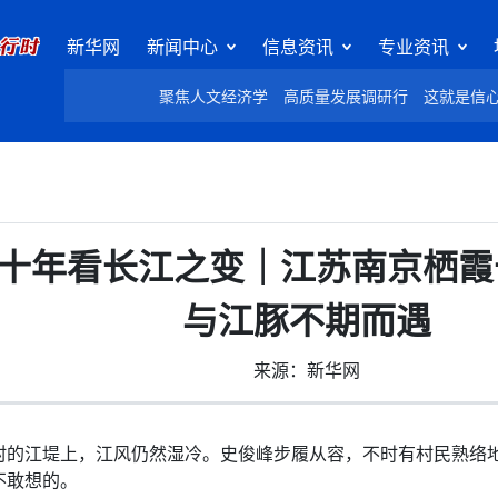
新华网
新闻中心
信息资讯
专业资讯
聚焦人文经济学
高质量发展调研行
这就是信
村十年看长江之变｜江苏南京栖霞
与江豚不期而遇
来源：新华网
江堤上，江风仍然湿冷。史俊峰步履从容，不时有村民熟络地打
不敢想的。