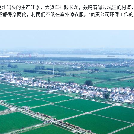
码头的生产旺季，大货车排起长龙，轰鸣着碾过坑洼的村道，
下班都得穿雨靴，村民们不敢在室外晾衣服。”负责公司环保工作