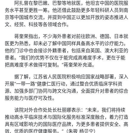
阿扎曾在黎巴嫩、巴黎等地就医，他坦言中国的医院服
务水平甚至更胜一筹。他还借此鼓励更多年轻科研人员到南
京等中国城市交流，并提到中国正以更加开放的姿态推进人
文、经贸、科技等各领域合作。
蒋奎荣指出，不少海外患者对前往欧洲、德国、日本就
医更为熟悉，却未必了解中国同样具备高水平的诊疗能力。
他的门诊中也会接诊外籍患者，包括来自英国、澳大利亚的
患者。“我们的优势不仅在于能完成高难度手术，更在于能
把高难度手术做得可复制。”蒋奎荣补充道。
据了解，江苏省人民医院积极响应国家战略部署，深入
开展“一带一路”健康仁医行动，通过整合优质临床学科资
源、加强多部门协同与跨文化沟通，全面提升对患者的综合
服务能力与医疗可及性。
该院对外合作处处长杜丽娜表示：“未来，我们将持续
推动高水平临床技术与国际化服务标准深度融合，着力打造
具有区域影响力的国际医疗品牌，为更多患者提供安全、高
效、优质的医疗健康服务。”（朱筱 杨贝宁）