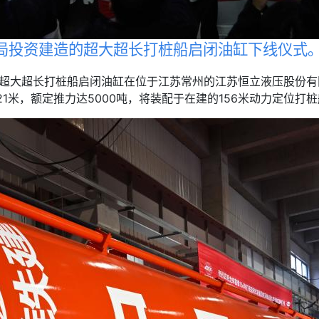
局投资建造的超大超长打桩船启闭油缸下线仪式
超大超长打桩船启闭油缸在位于江苏常州的江苏恒立液压股份有限
1米，额定推力达5000吨，将装配于在建的156米动力定位打桩