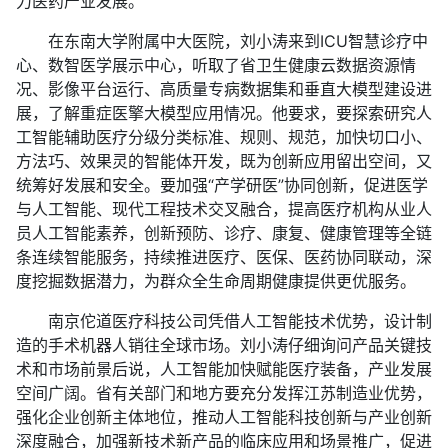
力医药产业发展。
在东南大学附属中大医院，刘小涛来到ICU智慧诊疗中
心、数智医学展示中心，听取了省卫生健康云数据资源情
况、影像平台运行、高质量专病数据集和垂直大模型建设进
展，了解重症医擎大模型应用情况。他要求，要探索研究人
工智能辅助医疗分级分类标准、规则、规范，加快切口小、
方法巧、效果灵的智能体开发，既为创新应用留出空间，又
统筹好发展和安全。要加强“产学研医”协同创新，促进医学
与人工智能、现代工程技术交叉融合，提高医疗机构从业人
员人工智能素养，创新预防、诊疗、康复、健康管理等全链
条连续智能服务，持续推进医疗、医保、医药协同联动，深
度挖掘数据潜力，为群众全生命周期健康提供更优服务。
南京佗道医疗科技公司凭借人工智能技术优势，设计制
造的手术机器人销往全球市场。刘小涛仔细询问产品关键技
术和市场前景后说，人工智能加快赋能医疗装备，产业发展
空间广阔。省有关部门和地方要充分发挥江苏制造业优势，
强化企业创新主体地位，推动人工智能科技创新与产业创新
深度融合，加强新技术新产品的临床应用和场景推广，促进