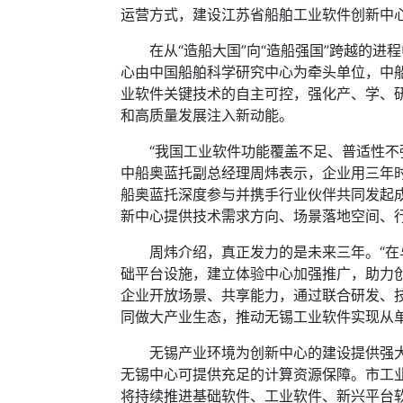
运营方式，建设江苏省船舶工业软件创新中
在从“造船大国”向“造船强国”跨越的进
心由中国船舶科学研究中心为牵头单位，中
业软件关键技术的自主可控，强化产、学、
和高质量发展注入新动能。
“我国工业软件功能覆盖不足、普适性不强
中船奥蓝托副总经理周炜表示，企业用三年
船奥蓝托深度参与并携手行业伙伴共同发起
新中心提供技术需求方向、场景落地空间、
周炜介绍，真正发力的是未来三年。“在与
础平台设施，建立体验中心加强推广，助力创
企业开放场景、共享能力，通过联合研发、
同做大产业生态，推动无锡工业软件实现从
无锡产业环境为创新中心的建设提供强大生
无锡中心可提供充足的计算资源保障。市工
将持续推进基础软件、工业软件、新兴平台软