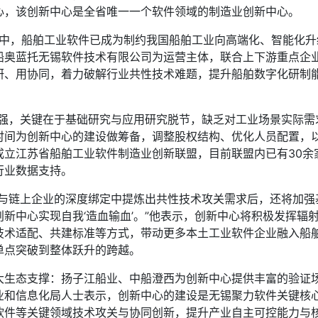
心，该创新中心是全省唯一一个软件领域的制造业创新中心。
程中，船舶工业软件已成为制约我国船舶工业向高端化、智能化
船奥蓝托无锡软件技术有限公司为运营主体，联合上下游重点企
研、用协同，着力破解行业共性技术难题，提升船舶数字化研制
，关键在于基础研究与应用研究脱节，缺乏对工业场景实际需求
时间为创新中心的建设做筹备，调整股权结构、优化人员配置，
成立江苏省船舶工业软件制造业创新联盟，目前联盟内已有30余
行业数据支持。
链上企业的深度绑定中提炼出共性技术攻关需求后，还将加强基
新中心实现自我‘造血输血’。”他表示，创新中心将积极发挥辐
技术适配、共建标准等方式，带动更多本土工业软件企业融入船
单点突破到整体跃升的跨越。
态支撑：扬子江船业、中船澄西为创新中心提供丰富的验证场
业和信息化局人士表示，创新中心的建设是无锡聚力软件关键核
件等关键领域技术攻关与协同创新，提升产业自主可控能力与核心