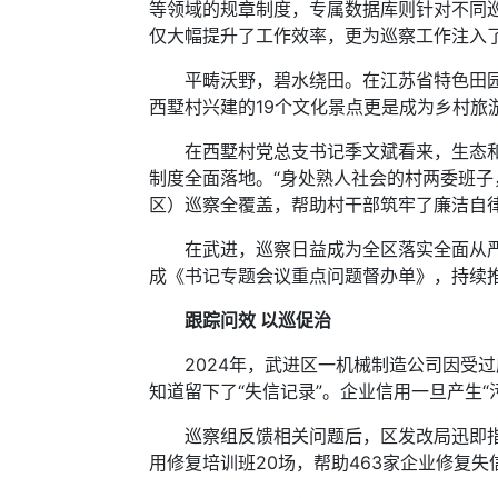
等领域的规章制度，专属数据库则针对不同
仅大幅提升了工作效率，更为巡察工作注入
平畴沃野，碧水绕田。在江苏省特色田园乡
西墅村兴建的19个文化景点更是成为乡村旅
在西墅村党总支书记季文斌看来，生态和文
制度全面落地。“身处熟人社会的村两委班
区）巡察全覆盖，帮助村干部筑牢了廉洁自律
在武进，巡察日益成为全区落实全面从严治
成《书记专题会议重点问题督办单》，持续推
跟踪问效 以巡促治
2024年，武进区一机械制造公司因受过
知道留下了“失信记录”。企业信用一旦产生
巡察组反馈相关问题后，区发改局迅即指导
用修复培训班20场，帮助463家企业修复失信