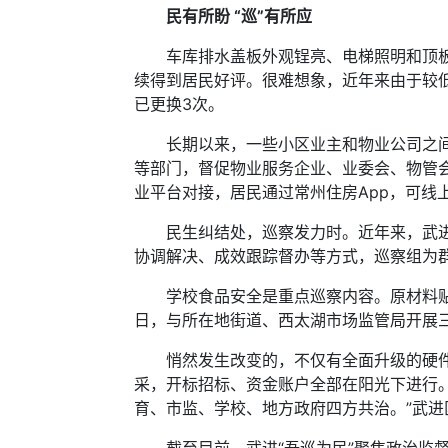
民有所盼 “巡”有所应
车库排水盖板外观锃亮、电梯照明和顶板焕
续得到居民好评。很难想象，近年来由于较
已更换3次。
长期以来，一些小区业主和物业公司之间矛
等部门，督促物业服务企业、业委会、物管
业平台对接，居民通过常州住房App，可线
民生纠结处，巡察发力时。近年来，武进区
协调解决、成效跟踪督办等方式，巡察组为
学校食品安全是重点巡察内容。原材料贴上
日，与所在地街道、西太湖市场监管局开展
悄然发生改变的，不仅有全面升级的硬件，
采，开标招标、资金账户全部在阳光下进行。
育、市监、学校、地方政府四方共治。”武进