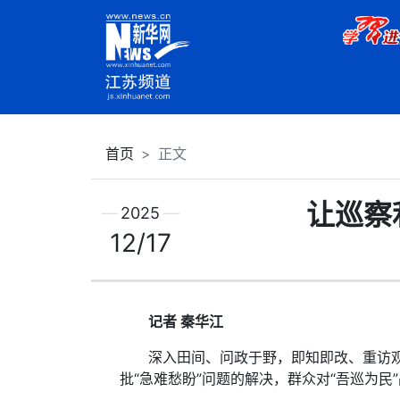
首页
正文
让巡察
2025
12/17
记者 秦华江
深入田间、问政于野，即知即改、重访观效
批“急难愁盼”问题的解决，群众对“吾巡为