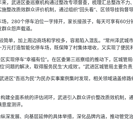
，武进区委巡察机构通过整改专项督查，梳理汇总整改不力、群
施整改质效群众评价机制，通过组织“回头看”、区领导挂钩督
，280个停车泊位一字排开，家长接孩子，每天可享有60分
发群众怨声载道。
简单，加上周边商场和学校多，容易陷入混乱。”常州泽武城市
十万元打造智能化停车场，既保障了村集体增收，又实现了便民
区实现停车“幸福有位”。在区委第三巡察组的推动下，区城管
位’问题的解决，取得服务民生‘大成效’。”武进区城管局主要负
武进区“吾巡为民”为民办实事案例集时发现，相关领域涵盖修
构建全面系统的评估闭环，武进引入群众评价整改质效机制，通
满意度测评。
向纵深发展、向基层延伸的具体举措，深化品牌内涵，推动管党