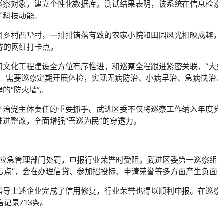
巡察对象，建立个性化数据库。测试结果表明，该系统在信息检
了科技动能。
村西墅村，一排排错落有致的农家小院和田园风光相映成趣，
游的网红打卡点。
化工程建设全方位有序推进，和巡察全程跟进紧密关联，“大型工
子，需要巡察定期开展体检，实现无病防治、小病早治、急病快治
的“防火墙”。
党主体责任的重要抓手。武进区委不仅将巡察工作纳入年度党建
进整改，全面增强“吾巡为民”的穿透力。
应急管理部门处罚，申报行业荣誉时受阻。武进区委第一巡察组
“污点”，会在办理信贷、参加招投标、申请荣誉等多方面产生负
上述企业完成了信用修复，行业荣誉也得以顺利申报。在巡察推
记录713条。