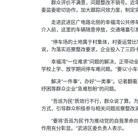
群众评价不满意，问题整改不销号。近年来
委监委密切协作，加大跟踪问效力度，制定实
走进武进区广电路北侧的幸福湾公共停车场
介入前，这里的车辆随意停放，交通堵塞引
“停车场的土地属于村集体，村委运营比较
说，为落实巡察整改要求，企业投入了三四
幸福湾“一位难求”问题的解决，正带动全
学校上学、放学期间停车难问题。“要以‘小车
解决“一件事”，办好“一类事”。记者翻看
纾困等群众企业“急难愁盼”的问题。
“吾巡为民”质效行不行，群众说了算。为
方式，引导群众积极参与相关问题巡察整改
“要将‘吾巡为民’作为推动党的自我革命
作用充分彰显。”武进区委负责人表示。