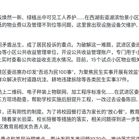
然一新、绿植丛中可见工人养护……在西湖街道湖滨怡景小区
低的物业费以及管理不到位等问题，这里曾出现设施设备欠维护
盾丛生，成了居民投诉的重点。为破解这一难题，武进区委巡察
会等小区公共收益管理单位，开设公共收益管理账户，专门用于
上实时查看公共收益收支流水情况。目前，15个试点小区物业相关
委巡察办印发“吾巡为民100事”，为聚焦民生实事开展有效监
群众解决农村道路坑洼、耕地违建拆除等各类民生实事37件。
二维码、电子秤装上物联网、加工程序标准化……在武进区委
三方现场勘查，帮助学校实施后厨提升工程，一改过去设备陈旧
还有刚性的制度。为了将校园餐打造为家长的“放心餐”，教育
随着家长验菜、校长陪餐等措施的落实，相关问题得到进一步整改
区教育局相关负责人说。