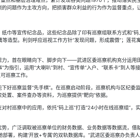
点和基层治理难点，累计发现各类问题1970个，推动落实民
烈的问题作为主攻方向，把损害群众利益的行为作为监督重点，
巾等宣传纪念品，这些纪念品除了印有巡察组联系方式和“码上
雄鹰等造型。利剑呼应巡视工作方针“发现问题，形成震慑”；莲
，首在眼睛向下、脚步向下——武进区委巡察机构充分运用田
事”为指引，运用“大喇叭”到村、“宣传单”入户、“联系卡”到人
认可巡察工作。
好巡察监督“先手棋”。在巡察启动阶段，巡察机构与区纪委监
处置、案件查办等资料，为巡察提供“靶向”依据。
巡察中的应用，依托“码上巡”打造“24小时在线巡察组”，实
，广泛调取被巡察单位的财务数据、业务数据等数据流，借助
k本地部署，构建‘开放+专属’的双轨数据库。”武进区委巡察办负