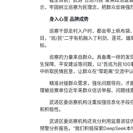
截至目前，武进“吾巡为民”聚焦政治监督重
示，牢固树立巡察为民理念，把群众反映强
身入心至 品牌成势
巡察干部走村入户时，都会带上帆布袋、纸
目，“巡/民”二字有机融入了利剑、莲花、
标。
巡察的力量来自群众。具备鹰一样的发现力
生保障、平安建设等问题，以“吾巡为民100
中听取民情民意，让群众在“零距离”交流中
精准对接群众需求，强化问题导向，才能下
理被巡察单位近年来群众信访举报、问题线索
武进区委巡察机构注重加强信息化手段在对村
和积极性。
武进区委巡察机构还充分利用监督进驻优势
预警分析报告。“我们积极探索DeepSee